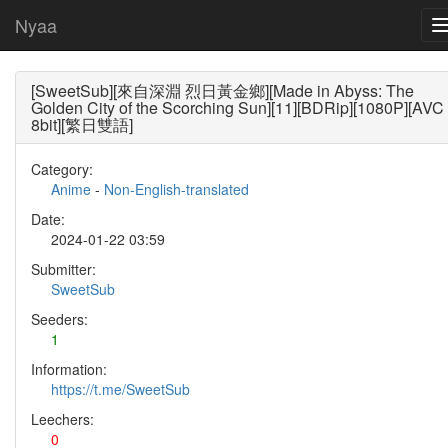
Nyaa
[SweetSub][來自深淵 烈日黃金鄉][Made in Abyss: The
Golden City of the Scorching Sun][11][BDRip][1080P][AVC
8bit][繁日雙語]
Category:
Anime
-
Non-English-translated
Date:
2024-01-22 03:59
Submitter:
SweetSub
Seeders:
1
Information:
https://t.me/SweetSub
Leechers:
0