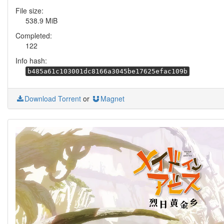
File size:
538.9 MiB
Completed:
122
Info hash:
b485a61c103001dc8166a3045be17625efac109b
Download Torrent
or
Magnet