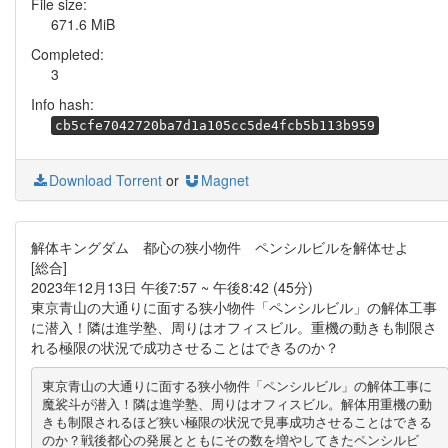
File size:
671.6 MiB
Completed:
3
Info hash:
cb5cfe7042720ba7d1a105cc5de4fcb5b113b959
Download Torrent
or
Magnet
解体キングダム 都心の狭小物件 ペンシルビルを解体せよ
[総合]
2023年12月13日 午後7:57 ~ 午後8:42 (45分)
東京青山の大通りに面する狭小物件「ペンシルビル」の解体工事
に潜入！隣は進学塾、周りはオフィスビル。重機の動きも制限さ
れる極限の状況で成功させることはできるのか？
東京青山の大通りに面する狭小物件「ペンシルビル」の解体工事に
魔裟斗が潜入！隣は進学塾、周りはオフィスビル。解体用重機の動
きも制限されるほど狭い極限の状況で見事成功させることはできる
のか？戦後都心の発展とともにその数を増やしてきたペンシルビ