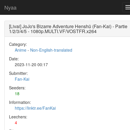
Nyaa
[Livai] JoJo's Bizarre Adventure Henshū (Fan-Kai) - Partie
1/2/3/4/5 - 1080p.MULTI.VF/VOSTFR.x264
Category:
Anime
-
Non-English-translated
Date:
2023-11-20 00:17
Submitter:
Fan-Kai
Seeders:
18
Information:
https://linktr.ee/FanKai
Leechers:
4