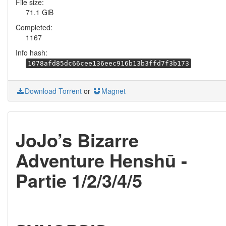
File size:
71.1 GiB
Completed:
1167
Info hash:
1078afd85dc66cee136eec916b13b3ffd7f3b173
Download Torrent
or
Magnet
JoJo’s Bizarre
Adventure Henshū -
Partie 1/2/3/4/5