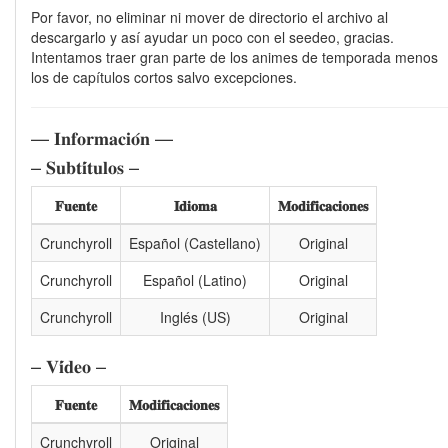
Por favor, no eliminar ni mover de directorio el archivo al
descargarlo y así ayudar un poco con el seedeo, gracias.
Intentamos traer gran parte de los animes de temporada menos
los de capítulos cortos salvo excepciones.
— 𝐈𝐧𝐟𝐨𝐫𝐦𝐚𝐜𝐢𝐨́𝐧 —
– 𝐒𝐮𝐛𝐭𝐢́𝐭𝐮𝐥𝐨𝐬 –
𝐅𝐮𝐞𝐧𝐭𝐞
𝐈𝐝𝐢𝐨𝐦𝐚
𝐌𝐨𝐝𝐢𝐟𝐢𝐜𝐚𝐜𝐢𝐨𝐧𝐞𝐬
Crunchyroll
Español (Castellano)
Original
Crunchyroll
Español (Latino)
Original
Crunchyroll
Inglés (US)
Original
– 𝐕𝐢́𝐝𝐞𝐨 –
𝐅𝐮𝐞𝐧𝐭𝐞
𝐌𝐨𝐝𝐢𝐟𝐢𝐜𝐚𝐜𝐢𝐨𝐧𝐞𝐬
Crunchyroll
Original