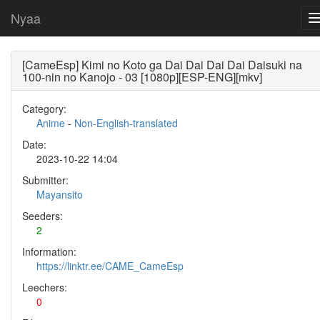
Nyaa
[CameEsp] Kimi no Koto ga Dai Dai Dai Dai Daisuki na
100-nin no Kanojo - 03 [1080p][ESP-ENG][mkv]
Category:
Anime
-
Non-English-translated
Date:
2023-10-22 14:04
Submitter:
Mayansito
Seeders:
2
Information:
https://linktr.ee/CAME_CameEsp
Leechers:
0