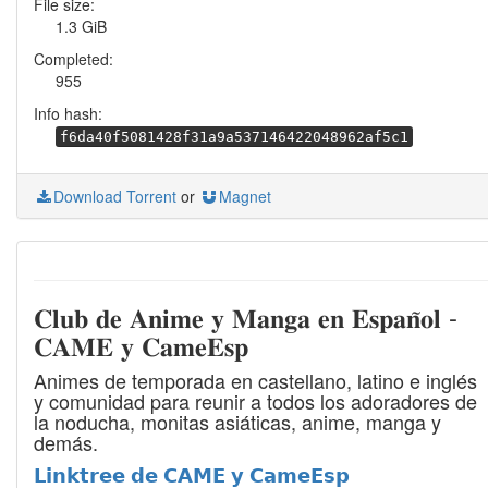
File size:
1.3 GiB
Completed:
955
Info hash:
f6da40f5081428f31a9a537146422048962af5c1
Download Torrent
or
Magnet
𝐂𝐥𝐮𝐛 𝐝𝐞 𝐀𝐧𝐢𝐦𝐞 𝐲 𝐌𝐚𝐧𝐠𝐚 𝐞𝐧 𝐄𝐬𝐩𝐚𝐧̃𝐨𝐥 -
𝐂𝐀𝐌𝐄 𝐲 𝐂𝐚𝐦𝐞𝐄𝐬𝐩
Animes de temporada en castellano, latino e inglés
y comunidad para reunir a todos los adoradores de
la noducha, monitas asiáticas, anime, manga y
demás.
𝗟𝗶𝗻𝗸𝘁𝗿𝗲𝗲 𝗱𝗲 𝗖𝗔𝗠𝗘 𝘆 𝗖𝗮𝗺𝗲𝗘𝘀𝗽