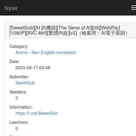
Nyaa
[SweetSub][AI 的機因][The Gene of AI][09][WebRip]
[1080P][AVC 8bit][繁體內嵌][v2]（檢索用：AI電子基因）
Category:
Anime
-
Non-English-translated
Date:
2023-09-17 03:48
Submitter:
SweetSub
Seeders:
3
Information:
https://t.me/SweetSub
Leechers:
0