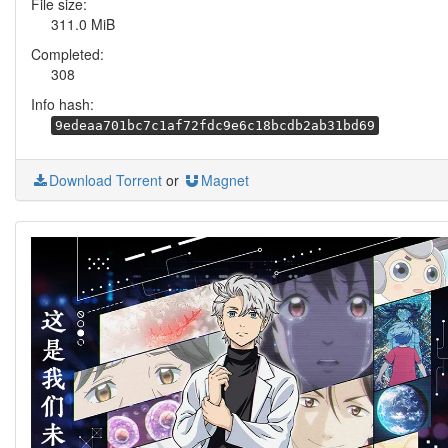
File size:
311.0 MiB
Completed:
308
Info hash:
9edeaa701bc7c1af72fdc9e6c18bcdb2ab31bd69
Download Torrent
or
Magnet