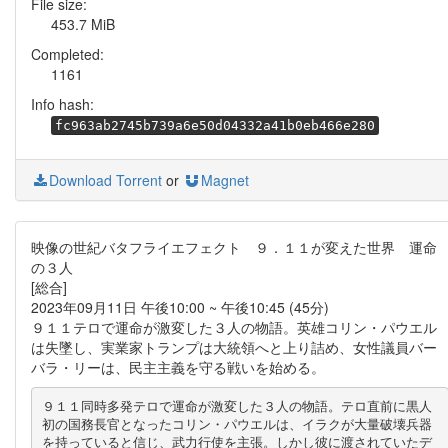
File size:
453.7 MiB
Completed:
1161
Info hash:
fc963ab2745b739a6e50d04332a41b0eb466e280
Download Torrent
or
Magnet
映像の世紀バタフライエフェクト ９．１１が変えた世界 運命
の３人
[総合]
2023年09月11日 午後10:00 ~ 午後10:45 (45分)
９１１テロで運命が激変した３人の物語。英雄コリン・パウエル
は失墜し、実業家トランプは大統領へと上り詰め、女性議員バー
バラ・リーは、民主主義を守る戦いを始める。
９１１同時多発テロで運命が激変した３人の物語。テロ直前に黒人
初の国務長官となったコリン・パウエルは、イラクが大量破壊兵器
を持っていると信じ、武力行使を主張。しかし彼に渡されていたデ