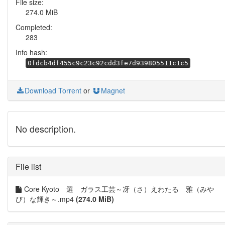
File size:
274.0 MiB
Completed:
283
Info hash:
0fdcb4df455c9c23c92cdd3fe7d939805511c1c5
Download Torrent
or
Magnet
No description.
File list
Core Kyoto 選 ガラス工芸～冴（さ）えわたる 雅（みや
び）な輝き～.mp4
(274.0 MiB)