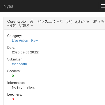
Nyaa
Core Kyoto 選 ガラス工芸～冴（さ）えわたる 雅（み
やび）な輝き～
Category:
Live Action
-
Raw
Date:
2023-09-03 20:22
Submitter:
theoadam
Seeders:
0
Information:
No information.
Leechers:
3