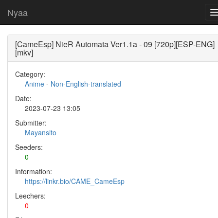
Nyaa
[CameEsp] NieR Automata Ver1.1a - 09 [720p][ESP-ENG]
[mkv]
Category:
Anime
-
Non-English-translated
Date:
2023-07-23 13:05
Submitter:
Mayansito
Seeders:
0
Information:
https://linkr.bio/CAME_CameEsp
Leechers:
0