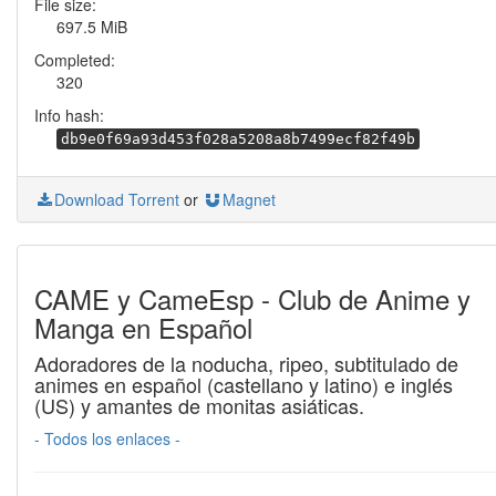
File size:
697.5 MiB
Completed:
320
Info hash:
db9e0f69a93d453f028a5208a8b7499ecf82f49b
Download Torrent
or
Magnet
CAME y CameEsp - Club de Anime y
Manga en Español
Adoradores de la noducha, ripeo, subtitulado de
animes en español (castellano y latino) e inglés
(US) y amantes de monitas asiáticas.
- Todos los enlaces -