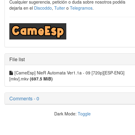
Cualquier sugerencia, petición o duda sobre nosotros podéis
dejarla en el
Discoddo
,
Tuiter
o
Telegramos
.
File list
[CameEsp] NieR Automata Ver1.1a - 09 [720p][ESP-ENG]
[mkv].mkv
(697.5 MiB)
Comments - 0
Dark Mode:
Toggle