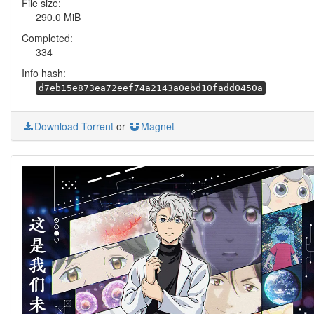
File size:
290.0 MiB
Completed:
334
Info hash:
d7eb15e873ea72eef74a2143a0ebd10fadd0450a
Download Torrent
or
Magnet