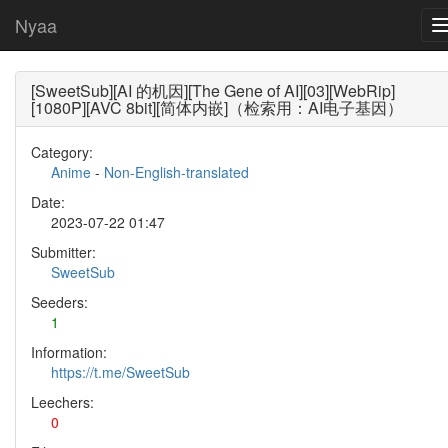
Nyaa
[SweetSub][AI 的机因][The Gene of AI][03][WebRip]
[1080P][AVC 8bit][简体内嵌]（检索用：AI电子基因）
Category:
Anime
-
Non-English-translated
Date:
2023-07-22 01:47
Submitter:
SweetSub
Seeders:
1
Information:
https://t.me/SweetSub
Leechers:
0