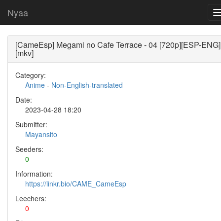
Nyaa
[CameEsp] Megami no Cafe Terrace - 04 [720p][ESP-ENG]
[mkv]
Category:
Anime
-
Non-English-translated
Date:
2023-04-28 18:20
Submitter:
Mayansito
Seeders:
0
Information:
https://linkr.bio/CAME_CameEsp
Leechers:
0