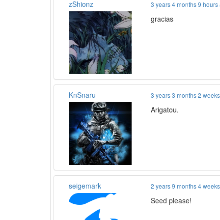
zShionz
3 years 4 months 9 hours
gracias
KnSnaru
3 years 3 months 2 week
Arigatou.
seigemark
2 years 9 months 4 week
Seed please!