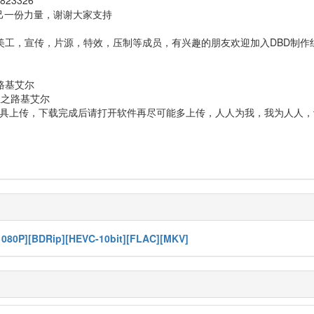
23326
己一份力量，谢谢大家支持
工，宣传，片源，特效，压制等成员，有兴趣的朋友欢迎加入DBD制作组：10
路基艾尔
之路基艾尔
nt等正规下载工具上传，下载完成后请打开软件再尽可能多上传，人人为我，我为
P][BDRip][HEVC-10bit][FLAC][MKV]