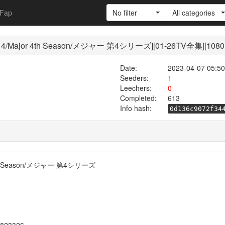
Fap
No filter
All categories
Major 4th Season/メジャー 第4シリーズ][01-26TV全集][1080P][B
Date:
2023-04-07 05:50
Seeders:
1
Leechers:
0
Completed:
613
Info hash:
0d136c9072f34
th Season/メジャー 第4シリーズ