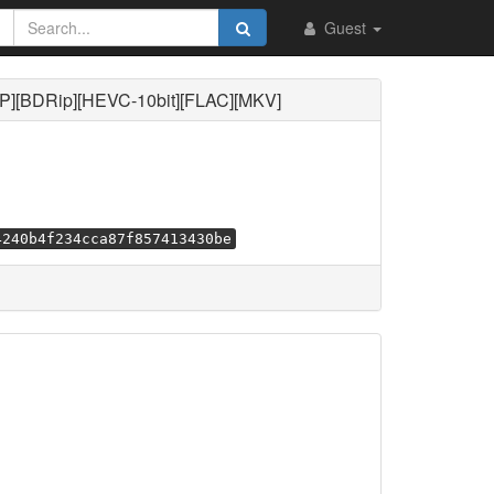
Guest
DRip][HEVC-10bit][FLAC][MKV]
4240b4f234cca87f857413430be