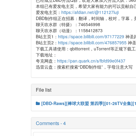
已经成立DBD分流Q群，欢迎大家加入分流大队：5608
本组已有爱发电主页，希望大家有能力的可以贡献自
爱发电主页：
https://afdian.net/@112127luji
DBD制作组正在招募：翻译，时间轴，校对，字幕，美
聊天吹水群（特摄）：746546998
聊天吹水群（动漫）：1158412873
B站主页1：
https://space.bilibili.com/97177229
神圣
B站主页2：
https://space.bilibili.com/476857955
神圣
下载工具请使用：qbittorrent，uTorre
下载地址：
夸克网盘：
https://pan.quark.cn/s/fbfd99e0f437
迅雷云盘：搜索栏搜索“DBD制作组”，字母注意大写
File list
[DBD-Raws][棒球大联盟 第四季][01-26TV全集][1080
Comments - 4