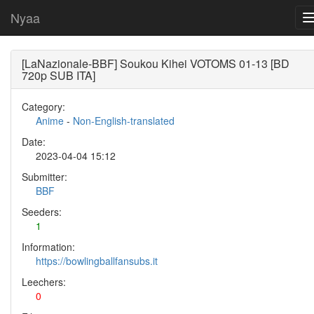
Nyaa
[LaNazionale-BBF] Soukou Kihei VOTOMS 01-13 [BD
720p SUB ITA]
Category:
Anime
-
Non-English-translated
Date:
2023-04-04 15:12
Submitter:
BBF
Seeders:
1
Information:
https://bowlingballfansubs.it
Leechers:
0