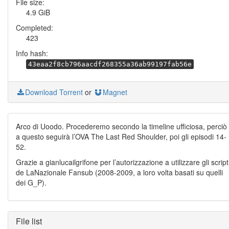
File size:
4.9 GiB
Completed:
423
Info hash:
43eaa2f8cb796aacdf268355a36ab99197fab56e
Download Torrent
or
Magnet
Arco di Uoodo. Procederemo secondo la timeline ufficiosa, perciò
a questo seguirà l’OVA The Last Red Shoulder, poi gli episodi 14-
52.
Grazie a gianlucailgrifone per l’autorizzazione a utilizzare gli script
de LaNazionale Fansub (2008-2009, a loro volta basati su quelli
dei G_P).
File list