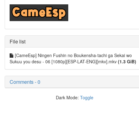
File list
[CameEsp] Ningen Fushin no Boukensha-tachi ga Sekai wo
Sukuu you desu - 06 [1080p][ESP-LAT-ENG][mkv].mkv
(1.3 GiB)
Comments - 0
Dark Mode:
Toggle