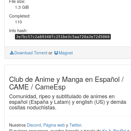
File size:
1.3 GiB
Completed:
110
Info hash:
3e7bc57c2a89348fc251be3c5aa720a3e72d5068
Download Torrent
or
Magnet
Club de Anime y Manga en Español /
CAME / CameEsp
Comunidad, ripeo y subtitulado de animes en
español (España y Latam) y english (US) y demás
cositas noduchistas.
Nuestros
Discord
,
Página web
y
Twitter
.
Si quieres apoyarnos, puedes hacerlo a través de
Ko-fi
,
PayPal
o