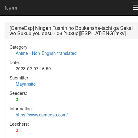
Nyaa
[CameEsp] Ningen Fushin no Boukensha-tachi ga Sekai
wo Sukuu you desu - 06 [1080p][ESP-LAT-ENG][mkv]
Category:
Anime
-
Non-English-translated
Date:
2023-02-07 16:59
Submitter:
Mayansito
Seeders:
0
Information:
https://www.cameesp.com/
Leechers:
0