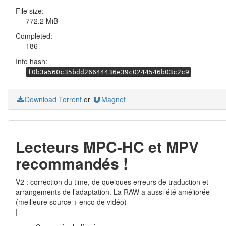
File size:
772.2 MiB
Completed:
186
Info hash:
f0b3a560c35bdd26644436e39c0244546b03c2c9
Download Torrent
or
Magnet
Lecteurs MPC-HC et MPV
recommandés !
V2 : correction du time, de quelques erreurs de traduction et
arrangements de l’adaptation. La RAW a aussi été améliorée
(meilleure source + enco de vidéo)
|