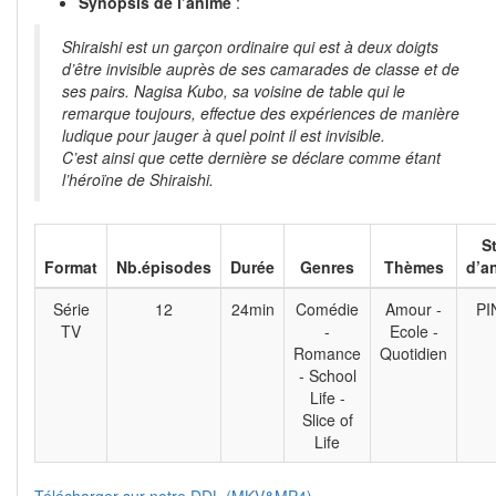
Synopsis de l’anime
:
Shiraishi est un garçon ordinaire qui est à deux doigts
d’être invisible auprès de ses camarades de classe et de
ses pairs. Nagisa Kubo, sa voisine de table qui le
remarque toujours, effectue des expériences de manière
ludique pour jauger à quel point il est invisible.
C’est ainsi que cette dernière se déclare comme étant
l’héroïne de Shiraishi.
S
Format
Nb.épisodes
Durée
Genres
Thèmes
d’a
Série
12
24min
Comédie
Amour -
PI
TV
-
Ecole -
Romance
Quotidien
- School
Life -
Slice of
Life