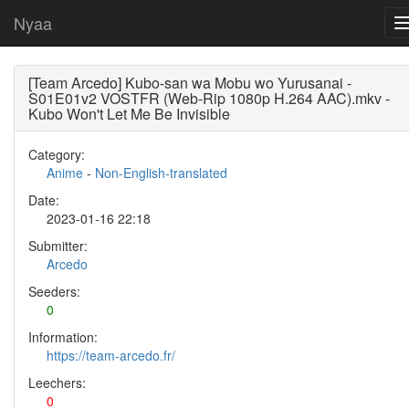
Nyaa
[Team Arcedo] Kubo-san wa Mobu wo Yurusanai -
S01E01v2 VOSTFR (Web-Rip 1080p H.264 AAC).mkv -
Kubo Won't Let Me Be Invisible
Category:
Anime
-
Non-English-translated
Date:
2023-01-16 22:18
Submitter:
Arcedo
Seeders:
0
Information:
https://team-arcedo.fr/
Leechers:
0