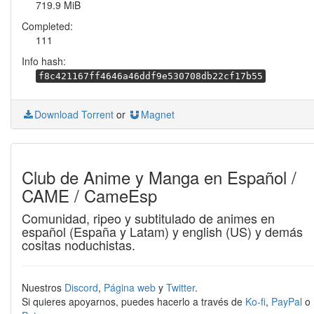
719.9 MiB
Completed:
111
Info hash:
f8c421167ff4646a46ddf9e530708db22cf17b55
Download Torrent
or
Magnet
Club de Anime y Manga en Español /
CAME / CameEsp
Comunidad, ripeo y subtitulado de animes en
español (España y Latam) y english (US) y demás
cositas noduchistas.
Nuestros
Discord
,
Página web
y
Twitter
.
Si quieres apoyarnos, puedes hacerlo a través de
Ko-fi
,
PayPal
o