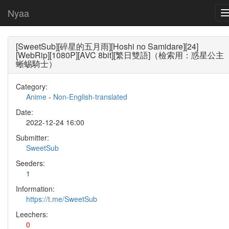
Nyaa
[SweetSub][碎星的五月雨][Hoshi no Samidare][24]
[WebRip][1080P][AVC 8bit][繁日雙語]（檢索用：惑星公主
蜥蜴騎士）
Category:
Anime
-
Non-English-translated
Date:
2022-12-24 16:00
Submitter:
SweetSub
Seeders:
1
Information:
https://t.me/SweetSub
Leechers:
0