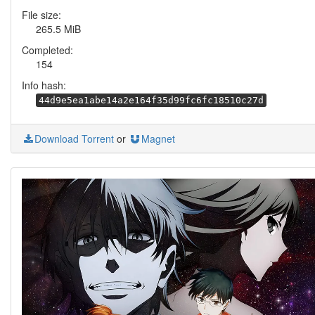
File size:
265.5 MiB
Completed:
154
Info hash:
44d9e5ea1abe14a2e164f35d99fc6fc18510c27d
Download Torrent
or
Magnet