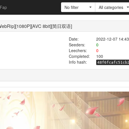
Fap
No filter
All categories
WebRip][1080P][AVC 8bit][简日双语]
Date:
2022-12-07 14:43
Seeders:
0
Leechers:
0
Completed:
100
Info hash:
48f6fcafc51cb