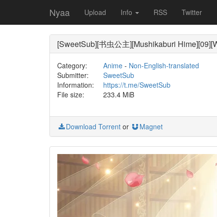
Nyaa
Upload
Info
RSS
Twitter
[SweetSub][书虫公主][Mushikaburi Hime][09][
Category:
Anime
-
Non-English-translated
Submitter:
SweetSub
Information:
https://t.me/SweetSub
File size:
233.4 MiB
Download Torrent
or
Magnet