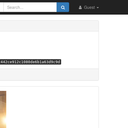
Guest
2442ce912c1080de6b1a63d9c9d