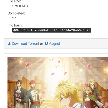
File size:
279.0 MiB
Completed:
97
Info hash:
40bf1745bfdeddd6bd141f6b34034e20ab0c4c23
Download Torrent
or
Magnet