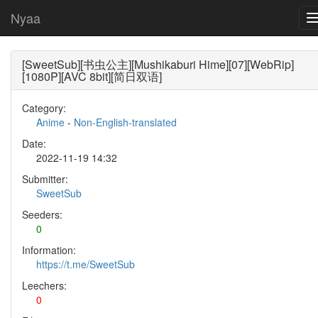
Nyaa
[SweetSub][书虫公主][Mushikaburi Hime][07][WebRip]
[1080P][AVC 8bit][简日双语]
Category:
Anime
-
Non-English-translated
Date:
2022-11-19 14:32
Submitter:
SweetSub
Seeders:
0
Information:
https://t.me/SweetSub
Leechers:
0