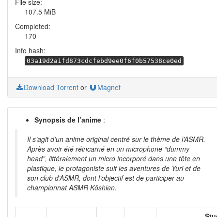
File size:
107.5 MiB
Completed:
170
Info hash:
03a19d2a1fd873cdcfebd9ee0f6f0b57538ce0ed
Download Torrent
or
Magnet
Synopsis de l’anime
:
Il s’agit d’un anime original centré sur le thème de l’ASMR.
Après avoir été réincarné en un microphone “dummy
head”, littéralement un micro incorporé dans une tête en
plastique, le protagoniste suit les aventures de Yuri et de
son club d’ASMR, dont l’objectif est de participer au
championnat ASMR Kôshien.
Stu