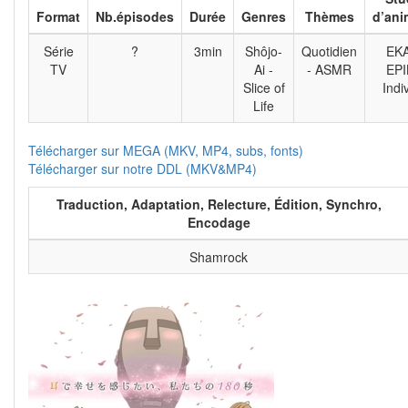
Format
Nb.épisodes
Durée
Genres
Thèmes
d’ani
Série
?
3min
Shôjo-
Quotidien
EK
TV
Ai -
- ASMR
EPI
Slice of
Indi
Life
Télécharger sur MEGA (MKV, MP4, subs, fonts)
Télécharger sur notre DDL (MKV&MP4)
Traduction, Adaptation, Relecture, Édition, Synchro,
Encodage
Shamrock