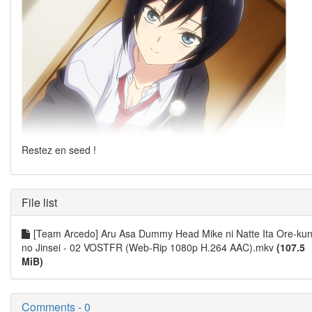
Restez en seed !
File list
[Team Arcedo] Aru Asa Dummy Head Mike ni Natte Ita Ore-ku
no Jinsei - 02 VOSTFR (Web-Rip 1080p H.264 AAC).mkv
(107.5
MiB)
Comments - 0