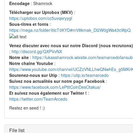
Encodage
: Shamrock
Télécharger sur Uptobox (MKV)
:
https://uptobox.com/cc5uvqeryygl
Sous-titres et fonts
:
https://mega.nz/folder/6lcT0KYD#mV8kmak_Dl2W0gWa43cWpQ
Venez discuter avec nous sur notre Discord (nous recrutons)
:
http://discord.gg/QXPVvNX
Notre site
:
https://lukasshamrock.wixsite.com/teamarcedofansub
Notre chaîne Youtube
:
https://www.youtube.com/channel/UCZzVNLLhwQNwhEs_g5MKr
Soutenez-nous sur Utip
:
https://utip.io/teamarcedo
Suivez nos actualités sur notre page Facebook
:
https://www.facebook.com/LePtitCoinDesOtakus/
Et suivez nous également sur Twitter !
:
https://twitter.com/TeamArcedo
Restez en seed ! :)
File list