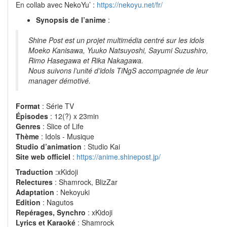
En collab avec NekoYu’ :
https://nekoyu.net/fr/
Synopsis de l’anime
:
Shine Post est un projet multimédia centré sur les idols
Moeko Kanisawa, Yuuko Natsuyoshi, Sayumi Suzushiro,
Rimo Hasegawa et Rika Nakagawa.
Nous suivons l’unité d’idols TiNgS accompagnée de leur
manager démotivé.
Format
: Série TV
Épisodes
: 12(?) x 23min
Genres
: Slice of Life
Thème
: Idols - Musique
Studio d’animation
: Studio Kai
Site web officiel
:
https://anime.shinepost.jp/
Traduction
:xKidoji
Relectures
: Shamrock, BlizZar
Adaptation
: Nekoyuki
Edition
: Nagutos
Repérages, Synchro
: xKidoji
Lyrics et Karaoké
: Shamrock