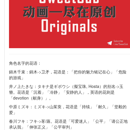
角色名字的花语：
錦木千束：錦木->卫矛，花语是：「把你的魅力铭记在心」「危险
的游戏」
井ノ上たきな：タキナ是ギボウシ（擬宝珠, Hosta）的别名->玉
簪。花语是「沉着」「冷静」「安静的人」，英语的花则是
「devotion（献身）」。
中原ミズキ：ミズキ->山茱萸，花语是「持续」「耐久」「坚毅的
爱」
春川フキ：フキ->苳/蕗。花语是「可爱迷人」「公平」「请公正地
承认我」「伸张正义」「公平审判」