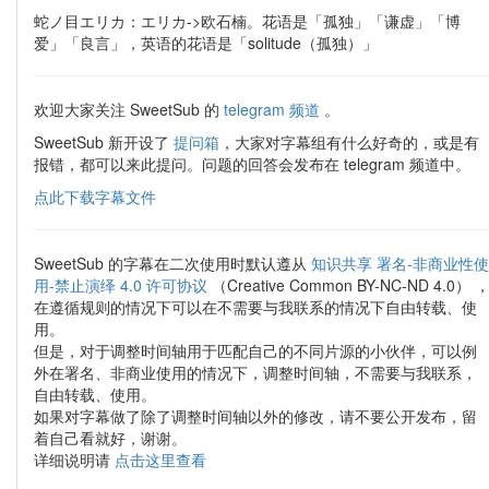
蛇ノ目エリカ：エリカ->欧石楠。花语是「孤独」「谦虚」「博
爱」「良言」，英语的花语是「solitude（孤独）」
欢迎大家关注 SweetSub 的
telegram 频道
。
SweetSub 新开设了
提问箱
，大家对字幕组有什么好奇的，或是有
报错，都可以来此提问。问题的回答会发布在 telegram 频道中。
点此下载字幕文件
SweetSub 的字幕在二次使用时默认遵从
知识共享 署名-非商业性使
用-禁止演绎 4.0 许可协议
（Creative Common BY-NC-ND 4.0） 
在遵循规则的情况下可以在不需要与我联系的情况下自由转载、使
用。
但是，对于调整时间轴用于匹配自己的不同片源的小伙伴，可以例
外在署名、非商业使用的情况下，调整时间轴，不需要与我联系，
自由转载、使用。
如果对字幕做了除了调整时间轴以外的修改，请不要公开发布，留
着自己看就好，谢谢。
详细说明请
点击这里查看