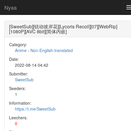
Nyaa
[SweetSub][铳动彼岸花][Lycoris Recoil][07][WebRip]
[1080P][AVC 8bit][简体内嵌]
Category:
Anime
-
Non-English-translated
Date:
2022-08-14 04:42
Submitter:
SweetSub
Seeders:
1
Information:
https://t.me/SweetSub
Leechers:
0