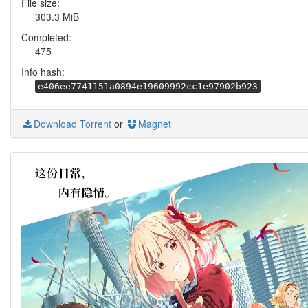
File size:
303.3 MiB
Completed:
475
Info hash:
e406ee7741151a0894e19609992cc1e97902b923
Download Torrent
or
Magnet