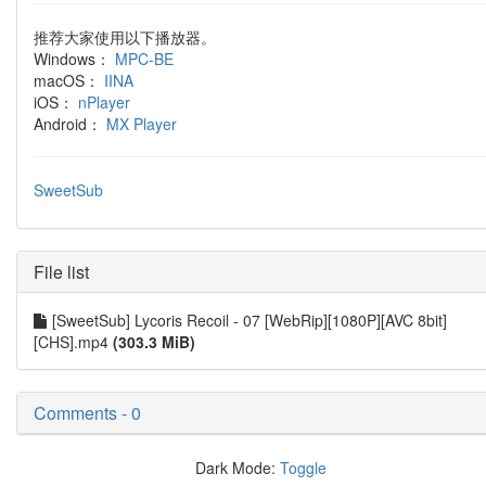
推荐大家使用以下播放器。
Windows：
MPC-BE
macOS：
IINA
iOS：
nPlayer
Android：
MX Player
SweetSub
File list
[SweetSub] Lycoris Recoil - 07 [WebRip][1080P][AVC 8bit]
[CHS].mp4
(303.3 MiB)
Comments - 0
Dark Mode:
Toggle