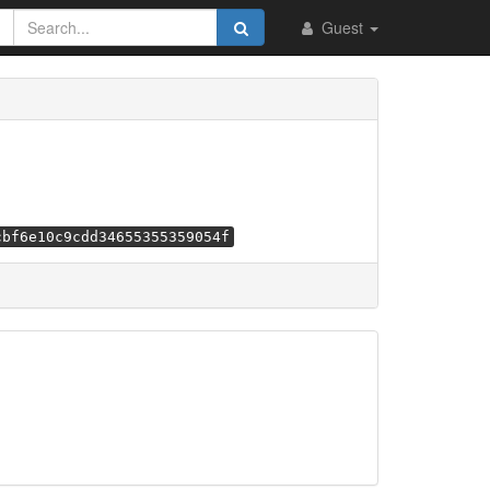
Guest
cbf6e10c9cdd34655355359054f