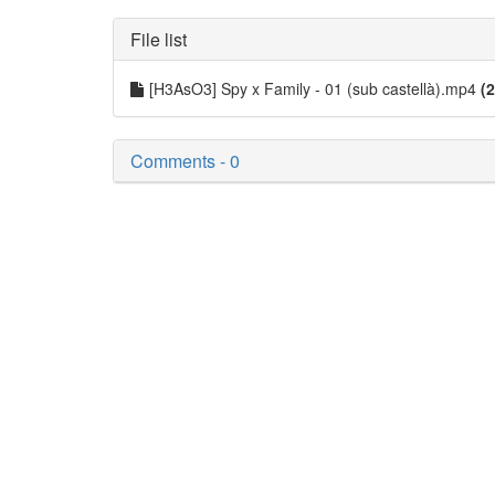
File list
[H3AsO3] Spy x Family - 01 (sub castellà).mp4
(
Comments - 0