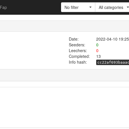
Fap
No filter
All categories
Date:
2022-04-10 19:25
Seeders:
0
Leechers:
0
Completed:
13
Info hash:
cc22af693baaa