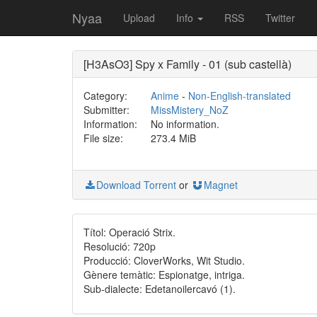
Nyaa
Upload
Info
RSS
Twitter
[H3AsO3] Spy x Family - 01 (sub castellà)
Category:
Anime
-
Non-English-translated
Submitter:
MissMistery_NoZ
Information:
No information.
File size:
273.4 MiB
Download Torrent
or
Magnet
Títol: Operació Strix.
Resolució: 720p
Producció: CloverWorks, Wit Studio.
Gènere temàtic: Espionatge, intriga.
Sub-dialecte: Edetanoilercavó (1).