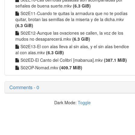
señales de buena suerte.mkv
(6.3 GiB)
S02E11-Cuando te quitas la armadura que no te podías
quitar, brotan las semillas de la miseria y de la dicha.mkv
(6.3 GiB)
S02E12-Aunque las ovaciones se callen, la voz de los
mudos no desaparecerá.mkv
(6.3 GiB)
S02E13-El con alas lleva al sin alas, y el sin alas bendice
al con alas.mkv
(6.3 GiB)
S02ED-El Canto del Colibrí [mabanua].mkv
(387.1 MiB)
S02OP-Nomad.mkv
(409.7 MiB)
Comments - 0
Dark Mode:
Toggle