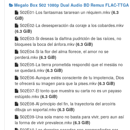
Megalo Box S02 1080p Dual Audio BD Remux FLAC-TTGA
S02E01-Los fantasmas tararean un réquiem.mkv
(6.3
GiB)
S02E02-La desesperación da coraje a los cobardes.mkv
(6.3 GiB)
S02E03-Si deseas la dañina pudrición de las raíces, no
bloquees la boca del ánfora.mkv
(6.3 GiB)
S02E04-Si la flor del alma florece, el amor no se
perderá.mkv
(6.3 GiB)
S02E05-La tierra prometida respondió que el mesiás no
se quedará.mkv
(6.3 GiB)
S02E06-Aunque estés consciente de tu impotencia, Dios
te ofrecerá su imagen para que la pises.mkv
(6.3 GiB)
S02E07-El tonto que muestra su carta no es un payaso
estúpido.mkv
(6.3 GiB)
S02E08-Al principio del fin, la trayectoria del arcoíris
dibuja un soportal.mkv
(6.3 GiB)
S02E09-Una sola mano no basta para vivir, pero aun así
la forma de vivir prevalece.mkv
(6.3 GiB)
S02E10-Las derrotas pasadas son acompañadas por