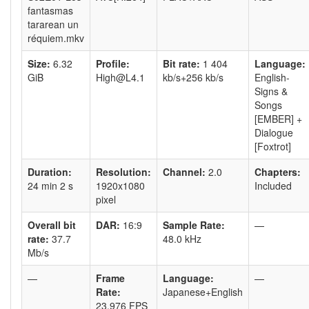
fantasmas
tararean un
réquiem.mkv
Size:
6.32
Profile:
Bit rate:
1 404
Language:
GiB
High@L4.1
kb/s+256 kb/s
English-
Signs &
Songs
[EMBER] +
Dialogue
[Foxtrot]
Duration:
Resolution:
Channel:
2.0
Chapters:
24 min 2 s
1920x1080
Included
pixel
Overall bit
DAR:
16:9
Sample Rate:
—
rate:
37.7
48.0 kHz
Mb/s
—
Frame
Language:
—
Rate:
Japanese+English
23.976 FPS