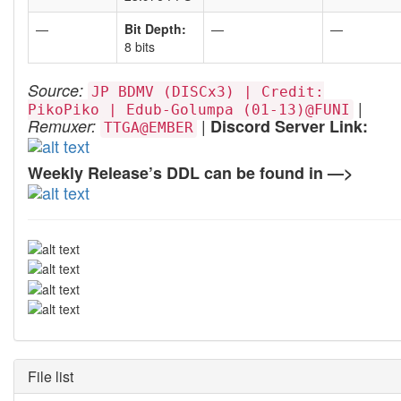
—
Bit Depth:
—
—
8 bits
Source:
JP BDMV (DISCx3) | Credit:
|
PikoPiko | Edub-Golumpa (01-13)@FUNI
|
Remuxer:
Discord Server Link:
TTGA@EMBER
Weekly Release’s DDL can be found in —>
File list