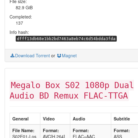
File size:
82.9 GiB
Completed:
137
Info hash:
dfff13db68e1bb2bd7463a8eb74c6d54bdda3fda
Download Torrent
or
Magnet
Megalo Box S02 1080p Dual
Audio BD Remux FLAC-TTGA
General
Video
Audio
Subtitle
File Name:
Format:
Format:
Format:
S02E01-Los
AVC[H.264]
FLAC+AAC
ASS