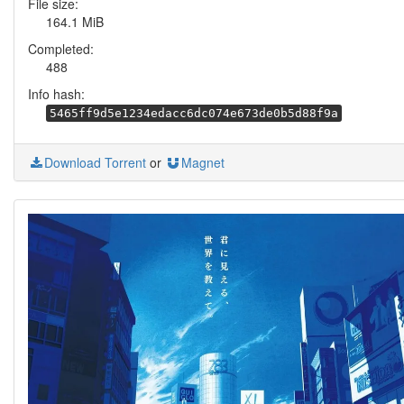
File size:
164.1 MiB
Completed:
488
Info hash:
5465ff9d5e1234edacc6dc074e673de0b5d88f9a
Download Torrent
or
Magnet