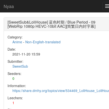
Nyaa
[SweetSub&LoliHouse] 蓝色时期 / Blue Period - 09
[WebRip 1080p HEVC-10bit AAC][简繁日内封字幕]
Category:
Anime
-
Non-English-translated
Date:
2021-11-20 15:59
Submitter:
SweetSub
Seeders:
0
Information:
https://share.dmhy.org/topics/view/534469_LoliHouse_LoliH
Leechers:
1