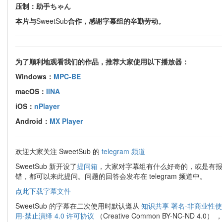
压制：助手ちゃん
本片与
SweetSub
合作，感谢字幕组的辛勤劳动。
为了顺利地观看我们的作品，推荐大家使用以下播放器：
Windows：
MPC-BE
macOS：
IINA
iOS：
nPlayer
Android：
MX Player
欢迎大家关注 SweetSub 的
telegram 频道
SweetSub 新开设了
提问箱
，大家对字幕组有什么好奇的，或是有
错，都可以来此提问。问题的回答会发布在 telegram 频道中。
点此下载字幕文件
SweetSub 的字幕在二次使用时默认遵从
知识共享 署名-非商业性使
用-禁止演绎 4.0 许可协议
（Creative Common BY-NC-ND 4.0） 