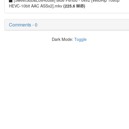
[SweetSub&LoliHouse] Blue Period - 04v2 [WebRip 1080p
HEVC-10bit AAC ASSx2].mkv
(225.6 MiB)
Comments - 0
Dark Mode:
Toggle