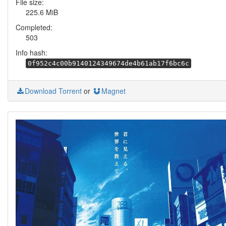
File size:
225.6 MiB
Completed:
503
Info hash:
0f952c4c00b9140124349674de4b61ab17f6bc6c
Download Torrent
or
Magnet