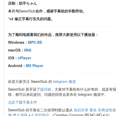
压制：助手ちゃん
本片与
SweetSub
合作，感谢字幕组的辛勤劳动。
*
v2 修正字幕行丢失的问题。
为了顺利地观看我们的作品，推荐大家使用以下播放器：
Windows：
MPC-BE
macOS：
IINA
iOS：
nPlayer
Android：
MX Player
欢迎大家关注 SweetSub 的
telegram 频道
SweetSub 新开设了
提问箱
，大家对字幕组有什么好奇的，或是有
错，都可以来此提问。问题的回答会发布在 telegram 频道中。
点此下载字幕文件
SweetSub 的字幕在二次使用时默认遵从
知识共享 署名-非商业性使
用-禁止演绎 4.0 许可协议
（Creative Common BY-NC-ND 4.0） 