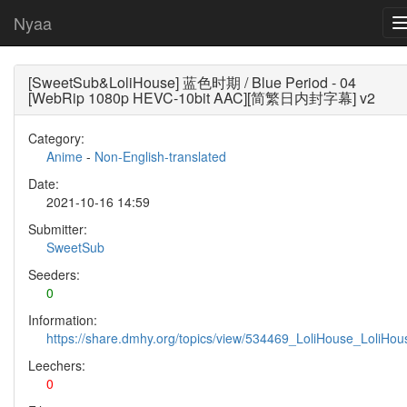
Nyaa
[SweetSub&LoliHouse] 蓝色时期 / Blue Period - 04
[WebRip 1080p HEVC-10bit AAC][简繁日内封字幕] v2
Category:
Anime
-
Non-English-translated
Date:
2021-10-16 14:59
Submitter:
SweetSub
Seeders:
0
Information:
https://share.dmhy.org/topics/view/534469_LoliHouse_LoliH
Leechers:
0