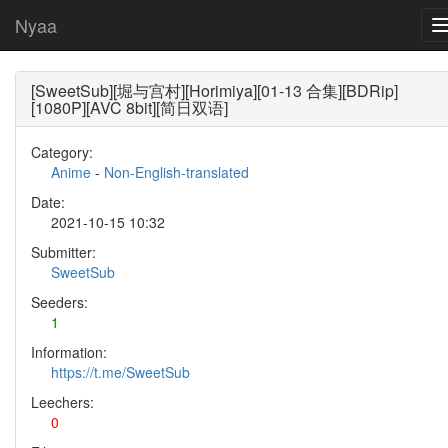
Nyaa
[SweetSub][堀与宫村][Horimiya][01-13 合集][BDRip]
[1080P][AVC 8bit][简日双语]
Category:
Anime
-
Non-English-translated
Date:
2021-10-15 10:32
Submitter:
SweetSub
Seeders:
1
Information:
https://t.me/SweetSub
Leechers:
0