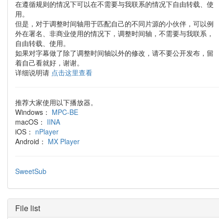
在遵循规则的情况下可以在不需要与我联系的情况下自由转载、使
用。
但是，对于调整时间轴用于匹配自己的不同片源的小伙伴，可以例
外在署名、非商业使用的情况下，调整时间轴，不需要与我联系，
自由转载、使用。
如果对字幕做了除了调整时间轴以外的修改，请不要公开发布，留
着自己看就好，谢谢。
详细说明请
点击这里查看
推荐大家使用以下播放器。
Windows：
MPC-BE
macOS：
IINA
iOS：
nPlayer
Android：
MX Player
SweetSub
File list