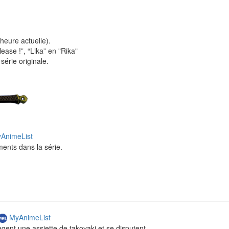
eure actuelle).
ease !”, “Lika” en "Rika"
série originale.
AnimeList
ents dans la série.
MyAnimeList
gent une assiette de takoyaki et se disputent