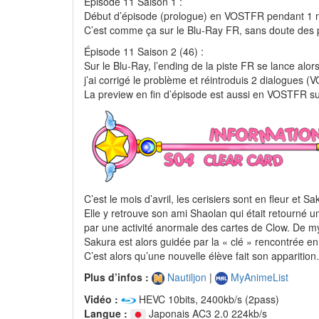
Épisode 11 Saison 1 :
Début d’épisode (prologue) en VOSTFR pendant 1 m
C’est comme ça sur le Blu-Ray FR, sans doute des 
Épisode 11 Saison 2 (46) :
Sur le Blu-Ray, l’ending de la piste FR se lance alor
j’ai corrigé le problème et réintroduis 2 dialogues
La preview en fin d’épisode est aussi en VOSTFR su
C’est le mois d’avril, les cerisiers sont en fleur e
Elle y retrouve son ami Shaolan qui était retourné 
par une activité anormale des cartes de Clow. De m
Sakura est alors guidée par la « clé » rencontrée en 
C’est alors qu’une nouvelle élève fait son apparitio
Plus d’infos :
Nautiljon
|
MyAnimeList
Vidéo :
HEVC 10bits, 2400kb/s (2pass)
Langue :
Japonais AC3 2.0 224kb/s