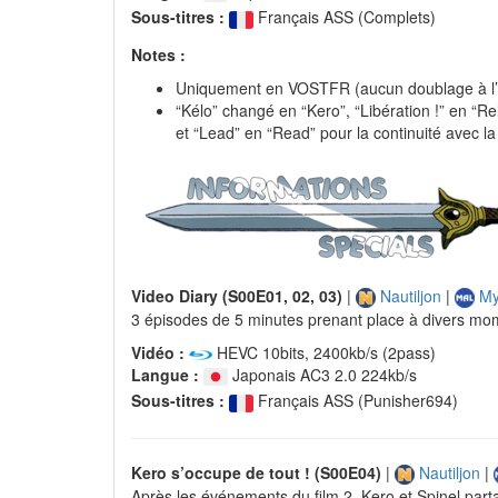
Sous-titres :
Français ASS (Complets)
Notes :
Uniquement en VOSTFR (aucun doublage à l’h
“Kélo” changé en “Kero”, “Libération !” en “Rel
et “Lead” en “Read” pour la continuité avec la 
Video Diary (S00E01, 02, 03)
|
Nautiljon
|
My
3 épisodes de 5 minutes prenant place à divers mom
Vidéo :
HEVC 10bits, 2400kb/s (2pass)
Langue :
Japonais AC3 2.0 224kb/s
Sous-titres :
Français ASS (Punisher694)
Kero s’occupe de tout ! (S00E04)
|
Nautiljon
|
Après les événements du film 2, Kero et Spinel parta