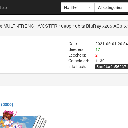
Fap
No filter
All categories
8) MULTi-FRENCH/VOSTFR 1080p 10bits BluRay x265 AC3 5.1 -
Date:
2021-09-01 20:54
Seeders:
17
Leechers:
2
Completed:
1130
Info hash:
5ad06a0a56237
 (2000)