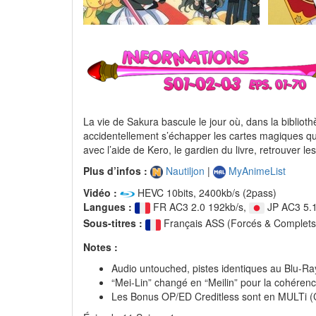
La vie de Sakura bascule le jour où, dans la biblioth
accidentellement s’échapper les cartes magiques qui
avec l’aide de Kero, le gardien du livre, retrouver l
Plus d’infos :
Nautiljon
|
MyAnimeList
Vidéo :
HEVC 10bits, 2400kb/s (2pass)
Langues :
FR AC3 2.0 192kb/s,
JP AC3 5.1
Sous-titres :
Français ASS (Forcés & Complets
Notes :
Audio untouched, pistes identiques au Blu-Ra
“Mei-Lin” changé en “Meilin” pour la cohérenc
Les Bonus OP/ED Creditless sont en MULTi 