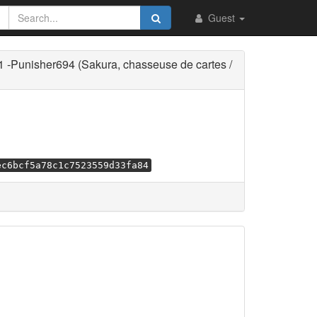
Guest
Punisher694 (Sakura, chasseuse de cartes /
ec6bcf5a78c1c7523559d33fa84