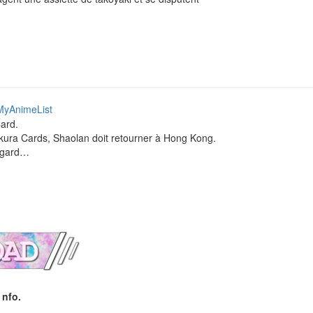
yAnimeList
Card.
kura Cards, Shaolan doit retourner à Hong Kong.
 égard…
 nfo.