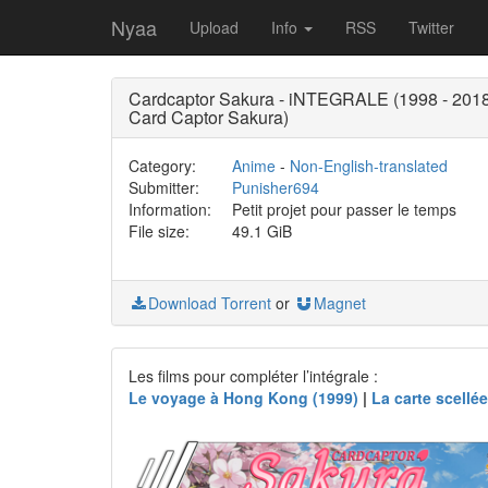
Nyaa
Upload
Info
RSS
Twitter
Cardcaptor Sakura - iNTEGRALE (1998 - 201
Card Captor Sakura)
Category:
Anime
-
Non-English-translated
Submitter:
Punisher694
Information:
Petit projet pour passer le temps
File size:
49.1 GiB
Download Torrent
or
Magnet
Les films pour compléter l’intégrale :
Le voyage à Hong Kong (1999)
|
La carte scellée