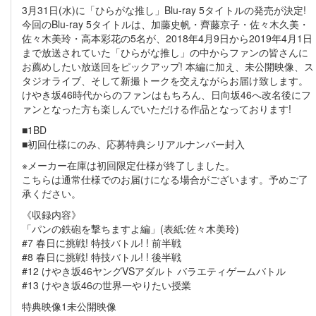
3月31日(水)に「ひらがな推し」Blu-ray 5タイトルの発売が決定!
今回のBlu-ray 5タイトルは、加藤史帆・齊藤京子・佐々木久美・
佐々木美玲・高本彩花の5名が、2018年4月9日から2019年4月1日
まで放送されていた「ひらがな推し」の中からファンの皆さんに
お薦めしたい放送回をピックアップ! 本編に加え、未公開映像、ス
タジオライブ、そして新撮トークを交えながらお届け致します。
けやき坂46時代からのファンはもちろん、日向坂46へ改名後にフ
ァンとなった方も楽しんでいただける作品となっております!
■1BD
■初回仕様にのみ、応募特典シリアルナンバー封入
※メーカー在庫は初回限定仕様が終了しました。
こちらは通常仕様でのお届けになる場合がございます。予めご了
承ください。
《収録内容》
「パンの鉄砲を撃ちますよ編」(表紙:佐々木美玲)
#7 春日に挑戦! 特技バトル! ! 前半戦
#8 春日に挑戦! 特技バトル! ! 後半戦
#12 けやき坂46ヤングVSアダルト バラエティゲームバトル
#13 けやき坂46の世界一やりたい授業
特典映像1未公開映像