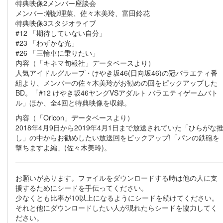
特典映像2メンバー座談会
メンバー:潮紗理菜、佐々木美玲、富田鈴花
特典映像3スタジオライブ
#12 「期待していない自分」
#23 「わずかな光」
#26 「三輪車に乗りたい」
内容（「キネマ旬報社」データベースより）
人気アイドルグループ・けやき坂46(日向坂46)の冠バラエティ番
組より、メンバーの佐々木美玲がお勧めの回をピックアップした
BD。「#12 けやき坂46ヤングVSアダルト バラエティゲームバト
ル」ほか、全4回と特典映像を収録。
内容（「Oricon」データベースより）
2018年4月9日から2019年4月1日まで放送されていた「ひらがな
し」の中からお勧めしたい放送回をピックアップ!「パンの鉄砲を
撃ちますよ編」(佐々木美玲)。
お願いがあります。ファイルをダウンロードする時は他の人に支
援するためにシードを手伝ってください。
少なくとも比率が10以上になるようにシードを続けてください。
それと他にダウンロードしたい人が現れたらシードを協力してく
ださい。