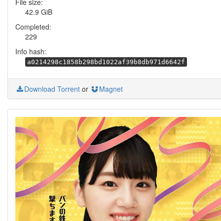
File size:
42.9 GiB
Completed:
229
Info hash:
a0214298c1858b298bd1022af39b8db971d6642f
Download Torrent
or
Magnet