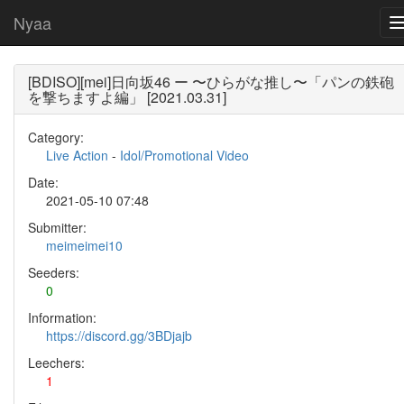
Nyaa
[BDISO][mei]日向坂46 ー 〜ひらがな推し〜「パンの鉄砲
を撃ちますよ編」 [2021.03.31]
Category:
Live Action
-
Idol/Promotional Video
Date:
2021-05-10 07:48
Submitter:
meimeimei10
Seeders:
0
Information:
https://discord.gg/3BDjajb
Leechers:
1