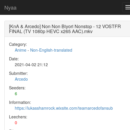
Nyaa
[KnA & Arcedo] Non Non Biyori Nonstop - 12 VOSTFR
FINAL (TV 1080p HEVC x265 AAC).mkv
Category:
Anime
-
Non-English-translated
Date:
2021-04-02 21:12
Submitter:
Arcedo
Seeders:
6
Information:
https://lukasshamrock.wixsite.com/teamarcedofansub
Leechers:
0