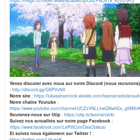
https://mega.nz/folder/WskEBDab#tOptObZFKOVTk_Kz2U-jPQ
Venez discuter avec nous sur notre Discord (nous recrutons)
:
http://discord.gg/QXPVvNX
Notre site
:
https://lukasshamrock.wixsite.com/teamarcedofansub
Notre chaîne Youtube
:
https://www.youtube.com/channel/UCZzVNLLhwQNwhEs_g5MKr
Soutenez-nous sur Utip
:
https://utip.io/teamarcedo
Suivez nos actualités sur notre page Facebook
:
https://www.facebook.com/LePtitCoinDesOtakus/
Et suivez nous également sur Twitter !
:
https://twitter.com/LiduenK