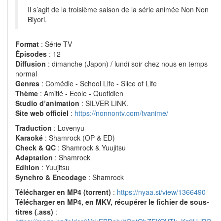
Il s’agit de la troisième saison de la série animée Non Non
Biyori.
Format
: Série TV
Épisodes
: 12
Diffusion
: dimanche (Japon) / lundi soir chez nous en temps
normal
Genres
: Comédie - School Life - Slice of Life
Thème
: Amitié - Ecole - Quotidien
Studio d’animation
: SILVER LINK.
Site web officiel
:
https://nonnontv.com/tvanime/
Traduction
: Lovenyu
Karaoké
: Shamrock (OP & ED)
Check & QC
: Shamrock & Yuujitsu
Adaptation
: Shamrock
Edition
: Yuujitsu
Synchro & Encodage
: Shamrock
Télécharger en MP4 (torrent)
:
https://nyaa.si/view/1366490
Télécharger en MP4, en MKV, récupérer le fichier de sous-
titres (.ass)
: