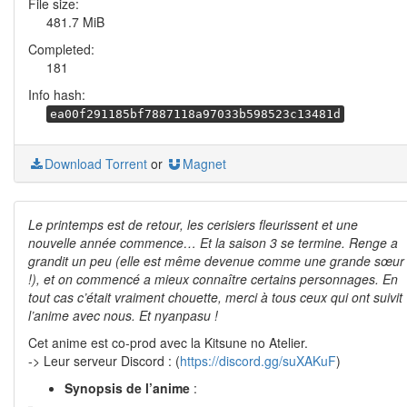
File size:
481.7 MiB
Completed:
181
Info hash:
ea00f291185bf7887118a97033b598523c13481d
Download Torrent
or
Magnet
Le printemps est de retour, les cerisiers fleurissent et une
nouvelle année commence… Et la saison 3 se termine. Renge a
grandit un peu (elle est même devenue comme une grande sœur
!), et on commencé a mieux connaître certains personnages. En
tout cas c’était vraiment chouette, merci à tous ceux qui ont suivit
l’anime avec nous. Et nyanpasu !
Cet anime est co-prod avec la Kitsune no Atelier.
-> Leur serveur Discord : (
https://discord.gg/suXAKuF
)
Synopsis de l’anime
: