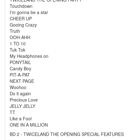
Touchdown
I’m gonna be a star
CHEER UP
Gooing Crazy
Truth
OOH-AHH
1 TO 10
Tuk Tok
My Headphones on
PONYTAIL
Candy Boy
PIT-A-PAT
NEXT PAGE
Woohoo
Do it again
Precious Love
JELLY JELLY
TT
Like a Fool
ONE IN A MILLION
BD 2 - TWICELAND THE OPENING SPECIAL FEATURES