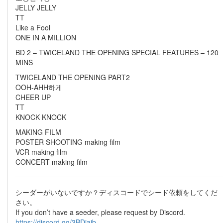
JELLY JELLY
TT
Like a Fool
ONE IN A MILLION
BD 2 – TWICELAND THE OPENING SPECIAL FEATURES – 120
MINS
TWICELAND THE OPENING PART2
OOH-AHH하게
CHEER UP
TT
KNOCK KNOCK
MAKING FILM
POSTER SHOOTING making film
VCR making film
CONCERT making film
シーダーがいないですか？ディスコードでシード依頼をしてくだ
さい。
If you don’t have a seeder, please request by Discord.
https://discord.gg/3BDjajb