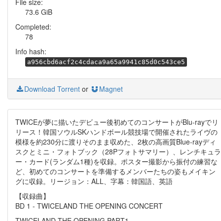
File size:
73.6 GiB
Completed:
78
Info hash:
a956cbd6acf2c4cdaca9a65a9941c85d0c543ce5
Download Torrent
or
Magnet
TWICEが夢に描いたデビュー後初めてのコンサートがBlu-rayでリ
リース！韓国ソウルSKハンドボール競技場で開催されたライヴの
模様を約230分に渡りそのまま収めた、2枚の高画質Blue-rayディ
スクとミニ・フォトブック（28Pフォトサマリー）、レンチキュラ
ー・カード(ランダム1種)を収録。ポスター撮影から振付の練習な
ど、初めてのコンサートを準備するメンバーたちの姿もメイキン
グに収録。リージョン：ALL、字幕：韓国語、英語
【収録曲】
BD 1 - TWICELAND THE OPENING CONCERT
TWICELAND THE OPENING PART1