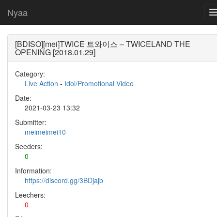
Nyaa
[BDISO][mei]TWICE 트와이스 – TWICELAND THE
OPENING [2018.01.29]
Category:
Live Action
-
Idol/Promotional Video
Date:
2021-03-23 13:32
Submitter:
meimeimei10
Seeders:
0
Information:
https://discord.gg/3BDjajb
Leechers:
0