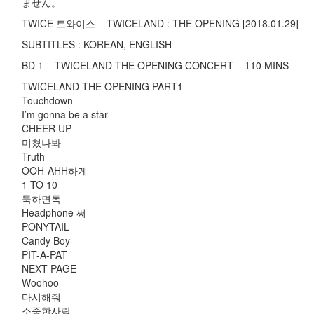
ません。
TWICE 트와이스 – TWICELAND : THE OPENING [2018.01.29]
SUBTITLES : KOREAN, ENGLISH
BD 1 – TWICELAND THE OPENING CONCERT – 110 MINS
TWICELAND THE OPENING PART1
Touchdown
I’m gonna be a star
CHEER UP
미쳤나봐
Truth
OOH-AHH하게
1 TO 10
툭하면톡
Headphone 써
PONYTAIL
Candy Boy
PIT-A-PAT
NEXT PAGE
Woohoo
다시해줘
소중한사랑