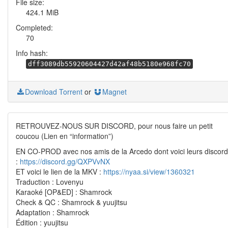
File size:
424.1 MiB
Completed:
70
Info hash:
dff3089db55920604427d42af48b5180e968fc70
Download Torrent
or
Magnet
RETROUVEZ-NOUS SUR DISCORD, pour nous faire un petit
coucou (Lien en “information”)
EN CO-PROD avec nos amis de la Arcedo dont voici leurs discord
:
https://discord.gg/QXPVvNX
ET voici le lien de la MKV :
https://nyaa.si/view/1360321
Traduction : Lovenyu
Karaoké [OP&ED] : Shamrock
Check & QC : Shamrock & yuujitsu
Adaptation : Shamrock
Édition : yuujitsu