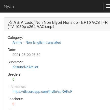
Nyaa
[KnA & Arcedo] Non Non Biyori Nonstop - EP10 VOSTFR
(TV 1080p x264 AAC).mp4
Category:
Anime
-
Non-English-translated
Date:
2021-03-20 23:30
Submitter:
KitsuneNoAtelier
Seeders:
0
Information:
https://discordapp.com/invite/suXAKuF
Leechers:
0