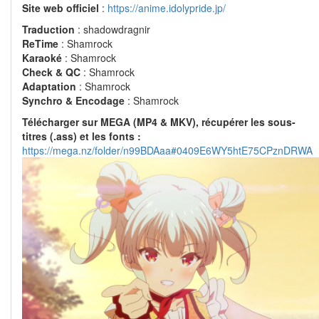
Site web officiel
:
https://anime.idolypride.jp/
Traduction
: shadowdragnir
ReTime
: Shamrock
Karaoké
: Shamrock
Check & QC
: Shamrock
Adaptation
: Shamrock
Synchro & Encodage
: Shamrock
Télécharger sur MEGA (MP4 & MKV), récupérer les sous-
titres (.ass) et les fonts :
https://mega.nz/folder/n99BDAaa#0409E6WY5htE75CPznDRWA