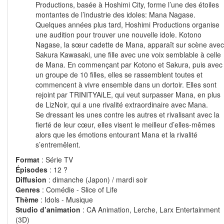
Productions, basée à Hoshimi City, forme l’une des étoiles
montantes de l’industrie des idoles: Mana Nagase.
Quelques années plus tard, Hoshimi Productions organise
une audition pour trouver une nouvelle idole. Kotono
Nagase, la sœur cadette de Mana, apparaît sur scène avec
Sakura Kawasaki, une fille avec une voix semblable à celle
de Mana. En commençant par Kotono et Sakura, puis avec
un groupe de 10 filles, elles se rassemblent toutes et
commencent à vivre ensemble dans un dortoir. Elles sont
rejoint par TRINITYAiLE, qui veut surpasser Mana, en plus
de LizNoir, qui a une rivalité extraordinaire avec Mana.
Se dressant les unes contre les autres et rivalisant avec la
fierté de leur cœur, elles visent le meilleur d’elles-mêmes
alors que les émotions entourant Mana et la rivalité
s’entremêlent.
Format
: Série TV
Épisodes
: 12 ?
Diffusion
: dimanche (Japon) / mardi soir
Genres
: Comédie - Slice of Life
Thème
: Idols - Musique
Studio d’animation
: CA Animation, Lerche, Larx Entertainment
(3D)