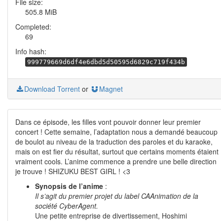
File size:
505.8 MiB
Completed:
69
Info hash:
999779669d6df4e6dbd5d50595d6829c719f434b
Download Torrent
or
Magnet
Dans ce épisode, les filles vont pouvoir donner leur premier
concert ! Cette semaine, l’adaptation nous a demandé beaucoup
de boulot au niveau de la traduction des paroles et du karaoke,
mais on est fier du résultat, surtout que certains moments étaient
vraiment cools. L’anime commence a prendre une belle direction
je trouve ! SHIZUKU BEST GIRL ! <3
Synopsis de l’anime
:
Il s’agit du premier projet du label CAAnimation de la
société CyberAgent.
Une petite entreprise de divertissement, Hoshimi