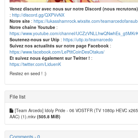
Venez discuter avec nous sur notre Discord (nous recrutons)
:
http://discord.gg/QXPVvNX
Notre site
:
https://lukasshamrock.wixsite.com/teamarcedofansub
Notre chaîne Youtube
:
https://www.youtube.com/channel/UCZzVNLLhwQNwhEs_g5MKr
Soutenez-nous sur Utip
:
https://utip.io/teamarcedo
Suivez nos actualités sur notre page Facebook
:
https://www.facebook.com/LePtitCoinDesOtakus/
Et suivez nous également sur Twitter !
:
https://twitter.com/LiduenK
Restez en seed ! :)
File list
[Team Arcedo] Idoly Pride - 06 VOSTFR (TV 1080p HEVC x265
AAC) (1).mkv
(505.8 MiB)
Comments - 0