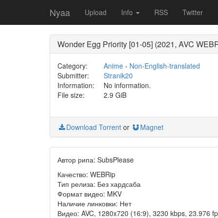
Nyaa
Upload
Info
RSS
Twitter
Wonder Egg Priority [01-05] (2021, AVC WE
Category:
Anime
-
Non-English-translated
Submitter:
Stranik20
Information:
No information.
File size:
2.9 GiB
Download Torrent
or
Magnet
Автор рипа: SubsPlease
Качество: WEBRip
Тип релиза: Без хардсаба
Формат видео: MKV
Наличие линковки: Нет
Видео: AVC, 1280x720 (16:9), 3230 kbps, 23.976 fps