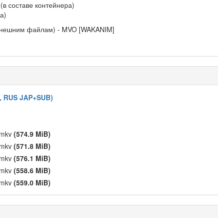
 (в составе контейнера)
а)
h (внешним файлам) - MVO [WAKANIM]
p, RUS JAP+SUB)
].mkv
(574.9 MiB)
].mkv
(571.8 MiB)
].mkv
(576.1 MiB)
].mkv
(558.6 MiB)
].mkv
(559.0 MiB)