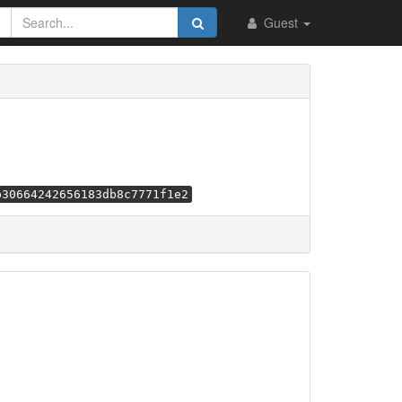
Guest
b30664242656183db8c7771f1e2