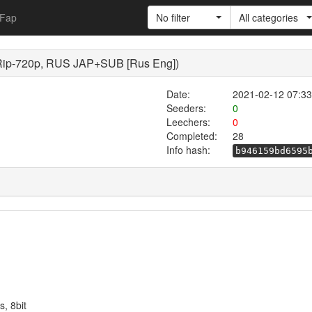
Fap
No filter
All categories
BRip-720p, RUS JAP+SUB [Rus Eng])
Date:
2021-02-12 07:33
Seeders:
0
Leechers:
0
Completed:
28
Info hash:
b946159bd6595
, 8bit