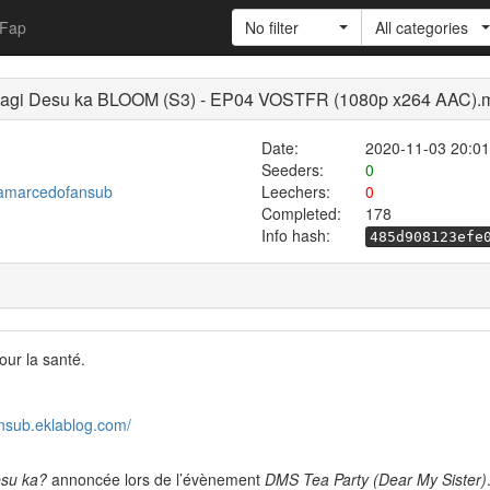
Fap
No filter
All categories
agi Desu ka BLOOM (S3) - EP04 VOSTFR (1080p x264 AAC).
Date:
2020-11-03 20:01
Seeders:
0
teamarcedofansub
Leechers:
0
Completed:
178
Info hash:
485d908123efe
ur la santé.
ansub.eklablog.com/
su ka?
annoncée lors de l’évènement
DMS Tea Party (Dear My Sister)