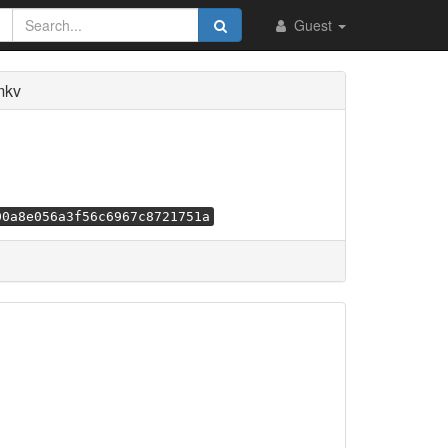
Guest
mkv
00a8e056a3f56c6967c8721751a
.