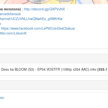
us recrutons)
:
http://discord.gg/QXPVvNX
marcedofansub
m/channel/UCZzVNLLhwQNwhEs_g5MKrKw
o
:
https://www.facebook.com/LePtitCoinDesOtakus/
witter.com/LiduenK
i Desu ka BLOOM (S3) - EP04 VOSTFR (1080p x264 AAC).mkv
(333.1
 ago