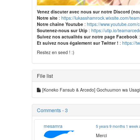
Venez discuter avec nous sur notre Discord (no
Notre site
:
https://lukasshamrock.wixsite.com/tea
Notre chaîne Youtube
:
https://www.youtube.co
Soutenez-nous sur Utip
:
https://utip.io/teamarced
Suivez nos actualités sur notre page Facebook
Et suivez nous également sur Twitter !
:
https://t
Restez en seed ! :)
File list
[Koneko Fansub & Arcedo] Gochuumon wa Usag
Comments - 3
mesamra
5 years 9 months 1 week
Merci