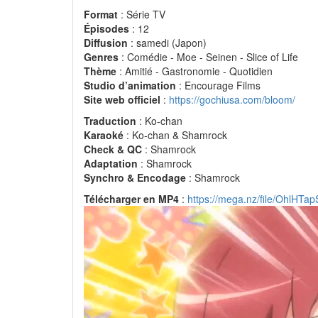
Format
: Série TV
Épisodes
: 12
Diffusion
: samedi (Japon)
Genres
: Comédie - Moe - Seinen - Slice of Life
Thème
: Amitié - Gastronomie - Quotidien
Studio d’animation
: Encourage Films
Site web officiel
:
https://gochiusa.com/bloom/
Traduction
: Ko-chan
Karaoké
: Ko-chan & Shamrock
Check & QC
: Shamrock
Adaptation
: Shamrock
Synchro & Encodage
: Shamrock
Télécharger en MP4
:
https://mega.nz/file/OhlH