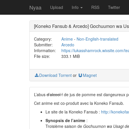
Nyaa
Upload
Info
RSS
Twitter
[Koneko Fansub & Arcedo] Gochuumon wa Us
Category:
Anime
-
Non-English-translated
Submitter:
Arcedo
Information:
https://lukasshamrock.wixsite.com/
File size:
333.1 MiB
Download Torrent
or
Magnet
L’abus
d’alcool !
de jus de pomme est dangeureux po
Cet anime est co-produit avec la Koneko Fansub.
Le site de la Koneko Fansub :
http://konekof
Synopsis de l’anime
:
Troisième saison de
Gochuumon wa Usagi de