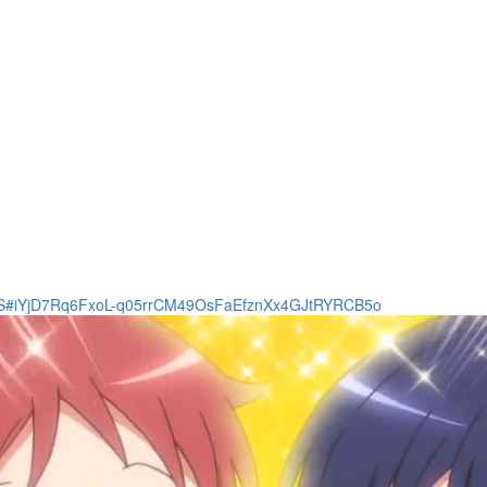
TapS#iYjD7Rq6FxoL-q05rrCM49OsFaEfznXx4GJtRYRCB5o