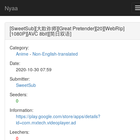
Nyaa
[SweetSub][大欺诈师][Great Pretender][20][WebRip]
[1080P][AVC 8bit][简日双语]
Category:
Anime
-
Non-English-translated
Date:
2020-10-30 07:59
Submitter:
SweetSub
Seeders:
0
Information:
https://play.google.com/store/apps/details?
id=com.mxtech.videoplayer.ad
Leechers:
0