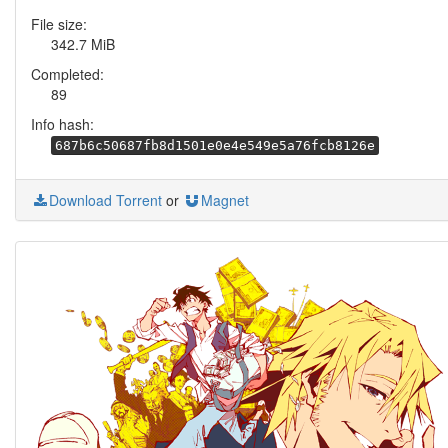
File size:
342.7 MiB
Completed:
89
Info hash:
687b6c50687fb8d1501e0e4e549e5a76fcb8126e
Download Torrent
or
Magnet