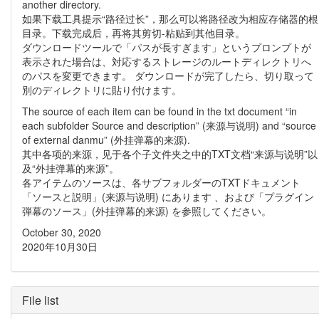
another directory.
如果下载工具提示“路径过长”，那么可以将路径改为相应存储器的根
目录。下载完成后，再将其剪切-粘贴到其他目录。
ダウンロードツールで「パスが長すぎます」というプロンプトが
表示された場合は、対応するストレージのルートディレクトリへ
のパスを変更できます。 ダウンロードが完了したら、切り取って
別のディレクトリに貼り付けます。
The source of each item can be found in the txt document “in
each subfolder Source and description” (来源与说明) and “source
of external danmu” (外挂弹幕的来源).​
其中各项的来源，见于各个子文件夹之中的TXT文档“来源与说明”以
及“外挂弹幕的来源”。
各アイテムのソースは、各サブフォルダーのTXTドキュメント
「ソースと説明」(来源与说明) にあります 、および「プラグイン
弾幕のソース」(外挂弹幕的来源) を参照してください。
October 30, 2020
2020年10月30日
File list