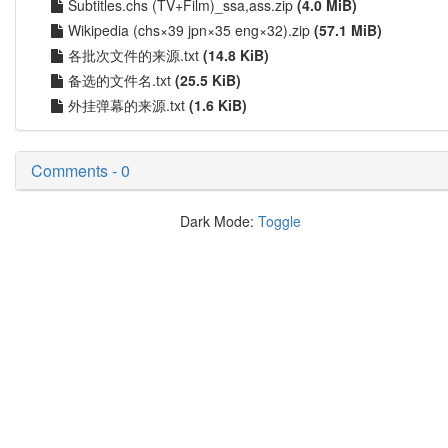
Subtitles.chs (TV+Film)_ssa,ass.zip
(4.0 MiB)
Wikipedia (chs×39 jpn×35 eng×32).zip
(57.1 MiB)
各批次文件的来源.txt
(14.8 KiB)
备选的文件名.txt
(25.5 KiB)
外挂弹幕的来源.txt
(1.6 KiB)
Comments - 0
Dark Mode:
Toggle