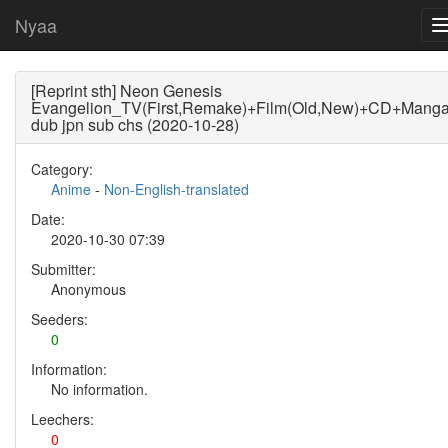
Nyaa
[Reprint sth] Neon Genesis
Evangelion_TV(First,Remake)+Film(Old,New)+CD+Manga
dub jpn sub chs (2020-10-28)
Category:
Anime
-
Non-English-translated
Date:
2020-10-30 07:39
Submitter:
Anonymous
Seeders:
0
Information:
No information.
Leechers:
0