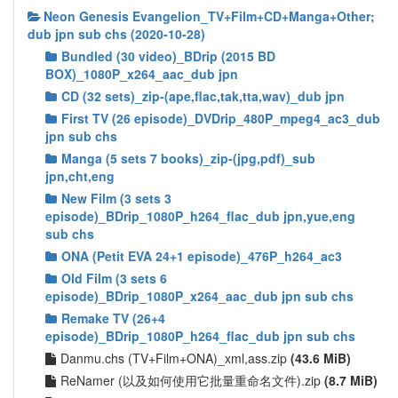
Neon Genesis Evangelion_TV+Film+CD+Manga+Other;
dub jpn sub chs (2020-10-28)
Bundled (30 video)_BDrip (2015 BD
BOX)_1080P_x264_aac_dub jpn
CD (32 sets)_zip-(ape,flac,tak,tta,wav)_dub jpn
First TV (26 episode)_DVDrip_480P_mpeg4_ac3_dub
jpn sub chs
Manga (5 sets 7 books)_zip-(jpg,pdf)_sub
jpn,cht,eng
New Film (3 sets 3
episode)_BDrip_1080P_h264_flac_dub jpn,yue,eng
sub chs
ONA (Petit EVA 24+1 episode)_476P_h264_ac3
Old Film (3 sets 6
episode)_BDrip_1080P_x264_aac_dub jpn sub chs
Remake TV (26+4
episode)_BDrip_1080P_h264_flac_dub jpn sub chs
Danmu.chs (TV+Film+ONA)_xml,ass.zip
(43.6 MiB)
ReNamer (以及如何使用它批量重命名文件).zip
(8.7 MiB)