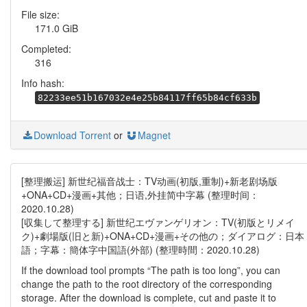
File size:
171.0 GiB
Completed:
316
Info hash:
82233ee51b167032e4e25b84117ff65b84cf633b
Download Torrent
or
Magnet
[整理搬运] 新世纪福音战士：TV动画(初版,重制)+新老剧场版
+ONA+CD+漫画+其他；日语,外挂简中字幕 (整理时间：
2020.10.28)
[収集して整理する] 新世纪エヴァンゲリオン：TV(初版とリメイ
ク)+劇場版(旧と新)+ONA+CD+漫画+その他の；ダイアログ：日本
語；字幕：簡体字中国語(外部) (整理時間：2020.10.28)
If the download tool prompts “The path is too long”, you can
change the path to the root directory of the corresponding
storage. After the download is complete, cut and paste it to