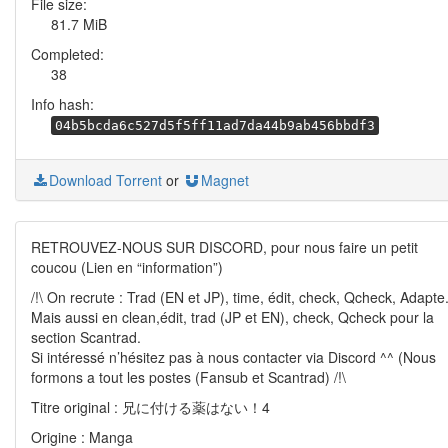
File size:
81.7 MiB
Completed:
38
Info hash:
04b5bcda6c527d5f5ff11ad7da44b9ab456bbdf3
Download Torrent
or
Magnet
RETROUVEZ-NOUS SUR DISCORD, pour nous faire un petit
coucou (Lien en “information”)
/!\ On recrute : Trad (EN et JP), time, édit, check, Qcheck, Adapte
Mais aussi en clean,édit, trad (JP et EN), check, Qcheck pour la
section Scantrad.
Si intéressé n’hésitez pas à nous contacter via Discord ^^ (Nous
formons a tout les postes (Fansub et Scantrad) /!\
Titre original : 兄に付ける薬はない！4
Origine : Manga