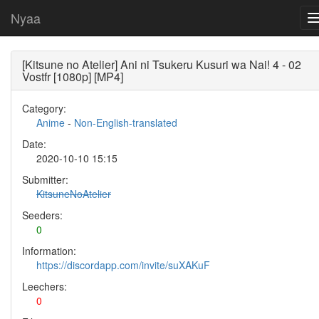
Nyaa
[Kitsune no Atelier] Ani ni Tsukeru Kusuri wa Nai! 4 - 02
Vostfr [1080p] [MP4]
Category:
Anime
-
Non-English-translated
Date:
2020-10-10 15:15
Submitter:
KitsuneNoAtelier
Seeders:
0
Information:
https://discordapp.com/invite/suXAKuF
Leechers:
0