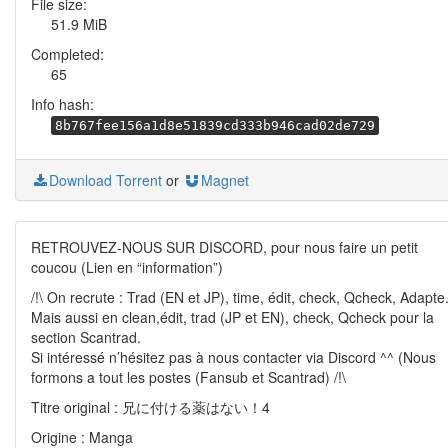
File size:
51.9 MiB
Completed:
65
Info hash:
8b767fee156a1d8e51839cd333b946cad02de729
Download Torrent
or
Magnet
RETROUVEZ-NOUS SUR DISCORD, pour nous faire un petit
coucou (Lien en “information”)
/!\ On recrute : Trad (EN et JP), time, édit, check, Qcheck, Adapte
Mais aussi en clean,édit, trad (JP et EN), check, Qcheck pour la
section Scantrad.
Si intéressé n’hésitez pas à nous contacter via Discord ^^ (Nous
formons a tout les postes (Fansub et Scantrad) /!\
Titre original : 兄に付ける薬はない！4
Origine : Manga