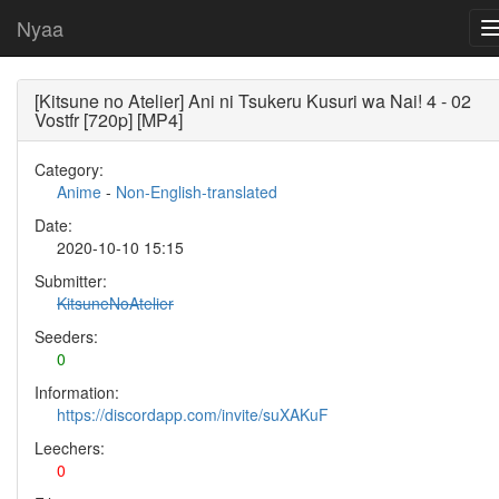
Nyaa
[Kitsune no Atelier] Ani ni Tsukeru Kusuri wa Nai! 4 - 02
Vostfr [720p] [MP4]
Category:
Anime
-
Non-English-translated
Date:
2020-10-10 15:15
Submitter:
KitsuneNoAtelier
Seeders:
0
Information:
https://discordapp.com/invite/suXAKuF
Leechers:
0