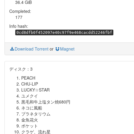
36.4 GiB
Completed:
177
Info hash:
0cd8dfb0f452097e40c97f9e468cacdd52246fbf
Download Torrent
or
Magnet
ディスク：3
PEACH
CHU-LIP
LUCKY☆STAR
ユメクイ
黒毛和牛上塩タン焼680円
ネコに風船
プラネタリウム
金魚花火
ポケット
クラゲ、流れ星