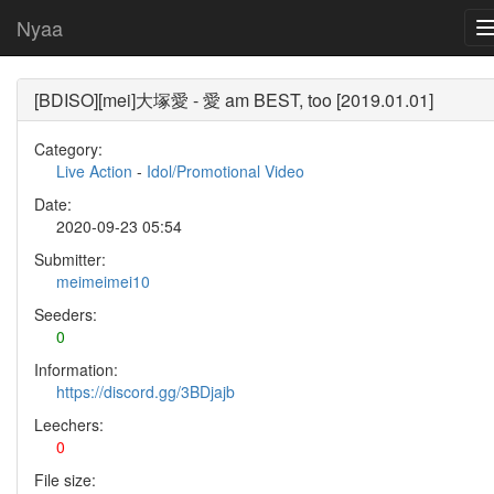
Nyaa
[BDISO][mei]大塚愛 - 愛 am BEST, too [2019.01.01]
Category:
Live Action
-
Idol/Promotional Video
Date:
2020-09-23 05:54
Submitter:
meimeimei10
Seeders:
0
Information:
https://discord.gg/3BDjajb
Leechers:
0
File size: