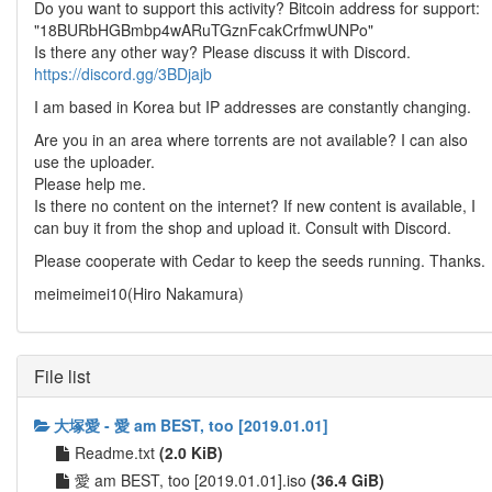
Do you want to support this activity? Bitcoin address for support:
"18BURbHGBmbp4wARuTGznFcakCrfmwUNPo"
Is there any other way? Please discuss it with Discord.
https://discord.gg/3BDjajb
I am based in Korea but IP addresses are constantly changing.
Are you in an area where torrents are not available? I can also
use the uploader.
Please help me.
Is there no content on the internet? If new content is available, I
can buy it from the shop and upload it. Consult with Discord.
Please cooperate with Cedar to keep the seeds running. Thanks.
meimeimei10(Hiro Nakamura)
File list
大塚愛 - 愛 am BEST, too [2019.01.01]
Readme.txt
(2.0 KiB)
愛 am BEST, too [2019.01.01].iso
(36.4 GiB)