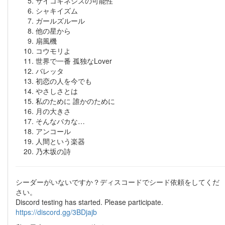
サイコキネシスの可能性
シャキイズム
ガールズルール
他の星から
扇風機
コウモリよ
世界で一番 孤独なLover
バレッタ
初恋の人を今でも
やさしさとは
私のために 誰かのために
月の大きさ
そんなバカな…
アンコール
人間という楽器
乃木坂の詩
シーダーがいないですか？ディスコードでシード依頼をしてくだ
さい。
Discord testing has started. Please participate.
https://discord.gg/3BDjajb