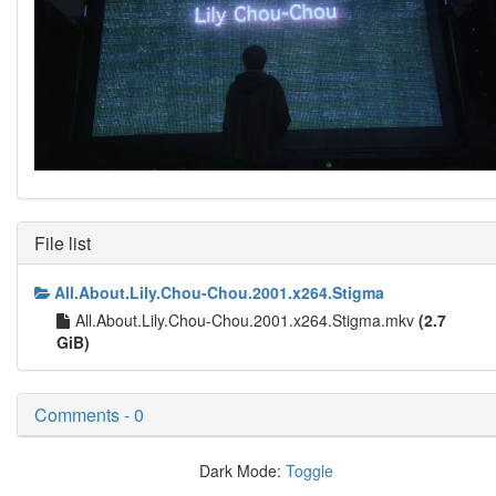
File list
All.About.Lily.Chou-Chou.2001.x264.Stigma
All.About.Lily.Chou-Chou.2001.x264.Stigma.mkv
(2.7
GiB)
Comments - 0
Dark Mode:
Toggle