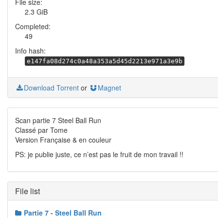
File size:
2.3 GiB
Completed:
49
Info hash:
e147fa08d274c0a48a353a5d45d2213e971a3e9b
Download Torrent
or
Magnet
Scan partie 7 Steel Ball Run
Classé par Tome
Version Française & en couleur
PS: je publie juste, ce n’est pas le fruit de mon travail !!
File list
Partie 7 - Steel Ball Run