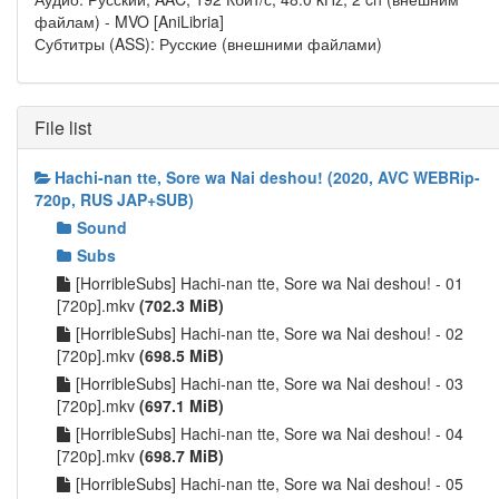
файлам) - MVO [AniLibria]
Субтитры (ASS): Русские (внешними файлами)
File list
Hachi-nan tte, Sore wa Nai deshou! (2020, AVC WEBRip-
720p, RUS JAP+SUB)
Sound
Subs
[HorribleSubs] Hachi-nan tte, Sore wa Nai deshou! - 01
[720p].mkv
(702.3 MiB)
[HorribleSubs] Hachi-nan tte, Sore wa Nai deshou! - 02
[720p].mkv
(698.5 MiB)
[HorribleSubs] Hachi-nan tte, Sore wa Nai deshou! - 03
[720p].mkv
(697.1 MiB)
[HorribleSubs] Hachi-nan tte, Sore wa Nai deshou! - 04
[720p].mkv
(698.7 MiB)
[HorribleSubs] Hachi-nan tte, Sore wa Nai deshou! - 05