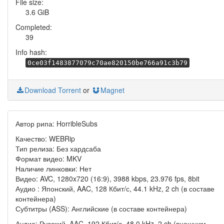
File size:
3.6 GiB
Completed:
39
Info hash:
0ce03f1483877079c70ae820150be766a91c3b79
Download Torrent
or
Magnet
Автор рипа: HorribleSubs
Качество: WEBRip
Тип релиза: Без хардсаба
Формат видео: MKV
Наличие линковки: Нет
Видео: AVC, 1280x720 (16:9), 3988 kbps, 23.976 fps, 8bit
Аудио : Японский, AAC, 128 Кбит/с, 44.1 kHz, 2 ch (в составе
контейнера)
Субтитры (ASS): Английские (в составе контейнера)
Аудио: Русский, AAC, 192 Кбит/с, 48.0 kHz, 2 ch (внешним