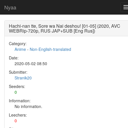
Nyaa
Hachi-nan tte, Sore wa Nai deshou! [01-05] (2020, AVC
WEBRip-720p, RUS JAP+SUB [Eng Rus])
Category:
Anime
-
Non-English-translated
Date:
2020-05-02 08:50
Submitter:
Stranik20
Seeders:
0
Information:
No information.
Leechers:
0