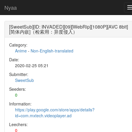
Nyaa
[SweetSub][ID: INVADED][09][WebRip][1080P][AVC 8bit]
[简体内嵌]（检索用：异度侵入）
Category:
Anime
-
Non-English-translated
Date:
2020-02-25 05:21
Submitter:
SweetSub
Seeders:
0
Information:
https://play.google.com/store/apps/details?
id=com.mxtech.videoplayer.ad
Leechers:
0