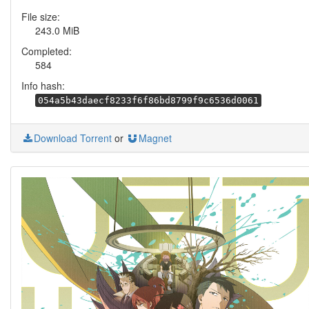
File size:
243.0 MiB
Completed:
584
Info hash:
054a5b43daecf8233f6f86bd8799f9c6536d0061
Download Torrent
or
Magnet