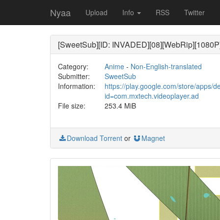
Nyaa
Upload
Info
RSS
Twitter
[SweetSub][ID: INVADED][08][WebRip]
Category:
Anime
-
Non-English-translated
Submitter:
SweetSub
Information:
https://play.google.com/store/apps/de
id=com.mxtech.videoplayer.ad
File size:
253.4 MiB
Download Torrent
or
Magnet