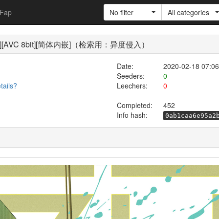
Fap
No filter
All categories
[1080P][AVC 8bit][简体内嵌]（检索用：异度侵入）
Date:
2020-02-18 07:06
Seeders:
0
tails?
Leechers:
0
Completed:
452
Info hash:
0ab1caa6e95a2