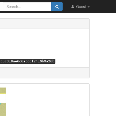
Guest
bc5c318ae6c6acddf2410b9a26b