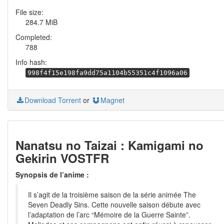
File size:
284.7 MiB
Completed:
788
Info hash:
998f4f15e198fa9dd75a1104b55351c4f1096a06
Download Torrent
or
Magnet
Nanatsu no Taizai : Kamigami no
Gekirin VOSTFR
Synopsis de l’anime :
Il s’agit de la troisième saison de la série animée The
Seven Deadly Sins. Cette nouvelle saison débute avec
l’adaptation de l’arc “Mémoire de la Guerre Sainte”.