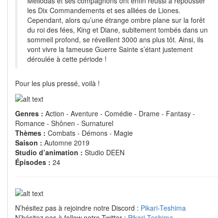
Meliodas et ses compagnons ont enfin réussi à repousser
les Dix Commandements et ses alliées de Liones.
Cependant, alors qu’une étrange ombre plane sur la forêt
du roi des fées, King et Diane, subitement tombés dans un
sommeil profond, se réveillent 3000 ans plus tôt. Ainsi, ils
vont vivre la fameuse Guerre Sainte s’étant justement
déroulée à cette période !
Pour les plus pressé, voilà !
Genres :
Action - Aventure - Comédie - Drame - Fantasy -
Romance - Shônen - Surnaturel
Thèmes :
Combats - Démons - Magie
Saison :
Automne 2019
Studio d’animation :
Studio DEEN
Épisodes :
24
N’hésitez pas à rejoindre notre Discord :
Pikari-Teshima
N’hésitez pas à follow notre Twitter :
Pikari-Teshima