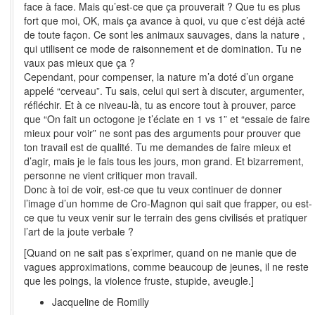
face à face. Mais qu’est-ce que ça prouverait ? Que tu es plus
fort que moi, OK, mais ça avance à quoi, vu que c’est déjà acté
de toute façon. Ce sont les animaux sauvages, dans la nature ,
qui utilisent ce mode de raisonnement et de domination. Tu ne
vaux pas mieux que ça ?
Cependant, pour compenser, la nature m’a doté d’un organe
appelé “cerveau”. Tu sais, celui qui sert à discuter, argumenter,
réfléchir. Et à ce niveau-là, tu as encore tout à prouver, parce
que “On fait un octogone je t’éclate en 1 vs 1” et “essaie de faire
mieux pour voir” ne sont pas des arguments pour prouver que
ton travail est de qualité. Tu me demandes de faire mieux et
d’agir, mais je le fais tous les jours, mon grand. Et bizarrement,
personne ne vient critiquer mon travail.
Donc à toi de voir, est-ce que tu veux continuer de donner
l’image d’un homme de Cro-Magnon qui sait que frapper, ou est-
ce que tu veux venir sur le terrain des gens civilisés et pratiquer
l’art de la joute verbale ?
[Quand on ne sait pas s’exprimer, quand on ne manie que de
vagues approximations, comme beaucoup de jeunes, il ne reste
que les poings, la violence fruste, stupide, aveugle.]
Jacqueline de Romilly