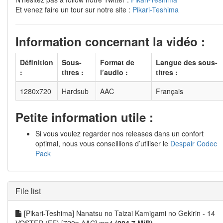
Et venez faire un tour sur notre site :
Pikari-Teshima
Information concernant la vidéo :
Définition
Sous-
Format de
Langue des sous-
:
titres :
l’audio :
titres :
1280x720
Hardsub
AAC
Français
Petite information utile :
Si vous voulez regarder nos releases dans un confort
optimal, nous vous conseillions d’utiliser le
Despair Codec
Pack
File list
[Pikari-Teshima] Nanatsu no Taizai Kamigami no Gekirin - 14
VOSTFR (FE) [720p AAC].mp4
(284.7 MiB)