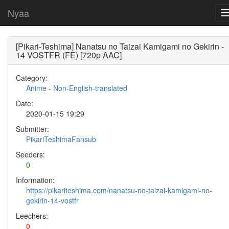
Nyaa
[Pikari-Teshima] Nanatsu no Taizai Kamigami no Gekirin -
14 VOSTFR (FE) [720p AAC]
Category:
Anime
-
Non-English-translated
Date:
2020-01-15 19:29
Submitter:
PikariTeshimaFansub
Seeders:
0
Information:
https://pikariteshima.com/nanatsu-no-taizai-kamigami-no-
gekirin-14-vostfr
Leechers:
0