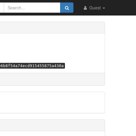
Guest
e6b8f54a74ecd915455875a430a