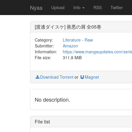
Nyaa
Upload
Info
RSS
Twitter
[渡邊ダイスケ] 善悪の屑 全05巻
Category:
Literature
-
Raw
Submitter:
Amazon
Information:
https://www.mangaupdates.com/seri
File size:
311.8 MiB
Download Torrent
or
Magnet
No description.
File list