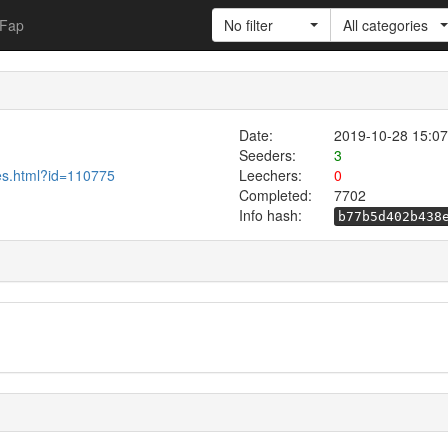
Fap
No filter
All categories
Date:
2019-10-28 15:07
Seeders:
3
es.html?id=110775
Leechers:
0
Completed:
7702
Info hash:
b77b5d402b438