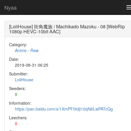
Nyaa
[LoliHouse] 街角魔族 / Machikado Mazoku - 08 [WebRip
1080p HEVC-10bit AAC]
Category:
Anime
-
Raw
Date:
2019-08-31 06:25
Submitter:
LoliHouse
Seeders:
0
Information:
https://pan.baidu.com/s/1XmPF0tdji10qN6LwPATcQg
Leechers:
0