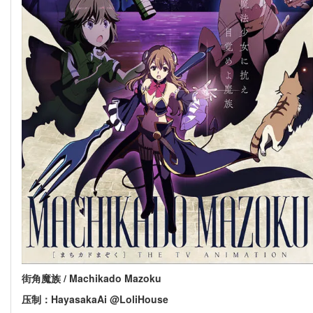
街角魔族 / Machikado Mazoku
压制：HayasakaAi @LoliHouse