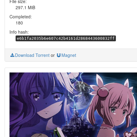
File size:
297.1 MiB
Completed:
180
Info hash:
e6b1fa2035b6e607c42b4161d2868443600832ff
Download Torrent
or
Magnet