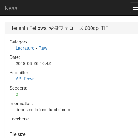
Nyaa
Henshin Fellows! 変身フェローズ 600dpi TIF
Category:
Literature
-
Raw
Date:
2019-08-26 10:42
Submitter:
AB_Raws
Seeders:
0
Information:
deadscanlations.tumblr.com
Leechers:
1
File size: