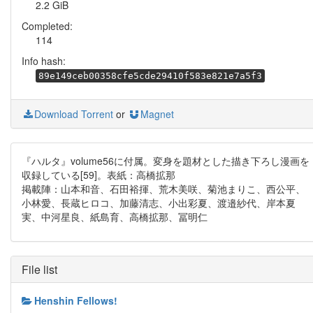
2.2 GiB
Completed:
114
Info hash:
89e149ceb00358cfe5cde29410f583e821e7a5f3
Download Torrent
or
Magnet
『ハルタ』volume56に付属。変身を題材とした描き下ろし漫画を
収録している[59]。表紙：高橋拡那
掲載陣：山本和音、石田裕揮、荒木美咲、菊池まりこ、西公平、
小林愛、長蔵ヒロコ、加藤清志、小出彩夏、渡邉紗代、岸本夏
実、中河星良、紙島育、高橋拡那、冨明仁
File list
Henshin Fellows!