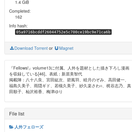
1.4 GiB
Completed:
162
Info hash:
05a9716bcddf26044752e5c700ce19bc9e71ca6b
Download Torrent
or
Magnet
『Fellows!』volume13に付属。人外を題材とした描き下ろし漫画
を収録している[46]。表紙：新居美智代
掲載陣：八十八良、宮田紘次、碧風羽、睦月のぞみ、高田健一、
福島久美子、雨隠ギド、若槻久美子、紗久楽さわ○、梶谷志乃、真
田順子、杣沢裕香、梅津ゆり
File list
人外フェローズ