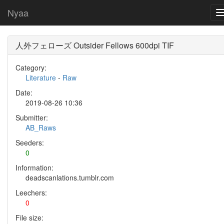
Nyaa
人外フェローズ Outsider Fellows 600dpi TIF
Category:
Literature
-
Raw
Date:
2019-08-26 10:36
Submitter:
AB_Raws
Seeders:
0
Information:
deadscanlations.tumblr.com
Leechers:
0
File size: